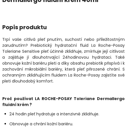
Popis produktu
Trpí vaše citlivá pleť pnutím, suchostí nebo příležitostným
zarudnutím? Prebiotický hydratační fluid La Roche-Posay
Toleriane Sensitive pleť účinně zklidňuje, zmírňuje její citlivost
a zajišťuje jí dlouhotrvající 24hodinovou hydrataci. Také
obnovuje kožní bariéru pleti a díky obsahu prebiotik přispívá i k
zachování mikrobiální bariéry, která pleť přirozeně chrání. S
ochranným zklidňujícím fluidem La Roche-Posay zajistíte své
pleti dlouhodobý komfort.
Proč používat LA ROCHE-POSAY Toleriane Dermallergo
fluidní krém ?
24 hodin pleť hydratuje a intenzivně zklidňuje.
Obnovuje a chrání kožní bariéru.