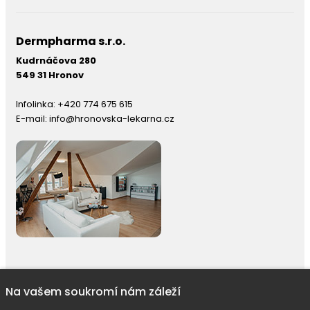
Dermpharma s.r.o.
Kudrnáčova 280
549 31 Hronov
Infolinka:
+420 774 675 615
E-mail:
info@hronovska-lekarna.cz
Na vašem soukromí nám záleží
right © 2026 |
E-shop JEDNIČKY
|
Marketing
DOKTOR ESHOP
&
BA