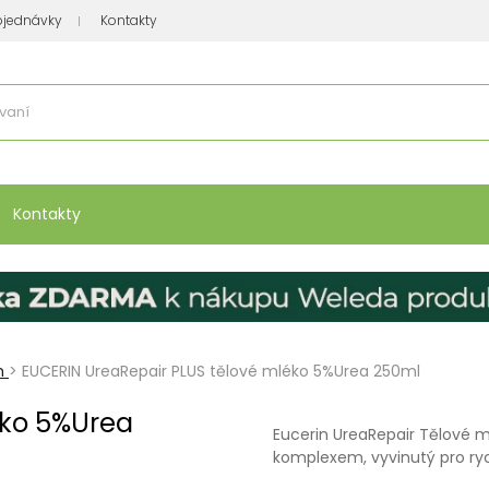
bjednávky
Kontakty
se nakupuje
:
Vitamíny, minerály
Přípravky na atopický ekzém
Bio kos
Kontakty
m
>
EUCERIN UreaRepair PLUS tělové mléko 5%Urea 250ml
éko 5%Urea
Eucerin UreaRepair Tělové m
komplexem, vyvinutý pro ry