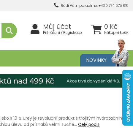
Rádi Vám poradíme: +420 774 675 615
Můj účet
0 Kč
Přihlášení / Registrace
Nákupní košík
metika
NOVINKY
léko s 10 % urey je revoluční produkt s trojitým hydratačním
chlou úlevu od příznaků velmi suché…
Celý popis