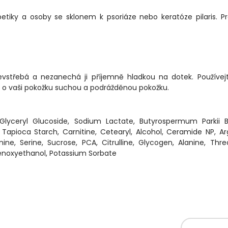
tiky a osoby se sklonem k psoriáze nebo keratóze pilaris. P
vstřebá a nezanechá ji příjemně hladkou na dotek. Používej
či o vaši pokožku suchou a podrážděnou pokožku.
r, Glyceryl Glucoside, Sodium Lactate, Butyrospermum Parkii B
 Tapioca Starch, Carnitine, Cetearyl, Alcohol, Ceramide NP, Ar
nine, Serine, Sucrose, PCA, Citrulline, Glycogen, Alanine, Thre
Phenoxyethanol, Potassium Sorbate