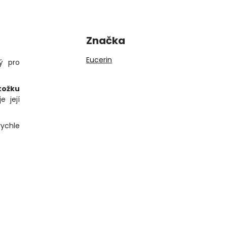
Značka
Eucerin
ý pro
kožku
e její
rychle