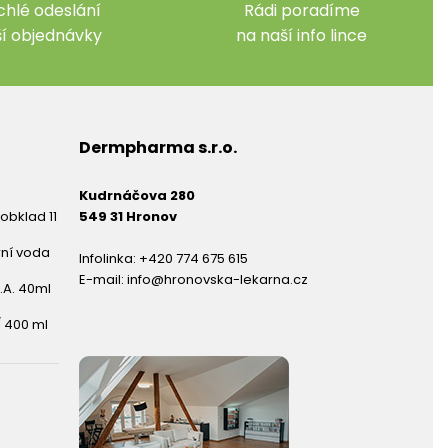
chlé odeslání
Rádi poradíme
ší objednávky
na naší info lince
Dermpharma s.r.o.
Kudrnáčova 280
obklad 11
549 31 Hronov
rní voda
Infolinka:
+420 774 675 615
E-mail:
info@hronovska-lekarna.cz
.A. 40ml
 400 ml