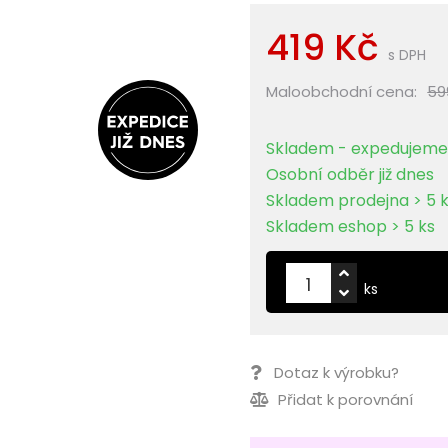
419 Kč
s DPH
Maloobchodní cena:
59
Skladem - expedujeme 
Osobní odběr již dnes
Skladem prodejna > 5 
Skladem eshop > 5 ks
ks
Dotaz k výrobku?
Přidat k porovnání