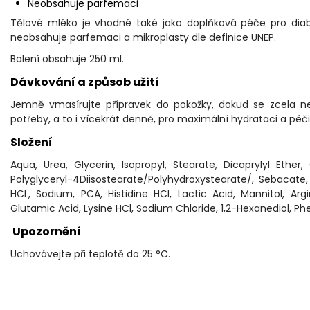
Neobsahuje parfemaci
Tělové mléko je vhodné také jako doplňková péče pro diabe
neobsahuje parfemaci a mikroplasty dle definice UNEP.
Balení obsahuje 250 ml.
Dávkování a způsob užití
Jemně vmasírujte přípravek do pokožky, dokud se zcela ne
potřeby, a to i vícekrát denně, pro maximální hydrataci a pé
Složení
Aqua, Urea, Glycerin, Isopropyl, Stearate, Dicaprylyl Ethe
Polyglyceryl-4Diisostearate/Polyhydroxystearate/, Sebacate,
HCL, Sodium, PCA, Histidine HCl, Lactic Acid, Mannitol, Argi
Glutamic Acid, Lysine HCl, Sodium Chloride, 1,2-Hexanediol, 
Upozornění
Uchovávejte při teplotě do 25 °C.