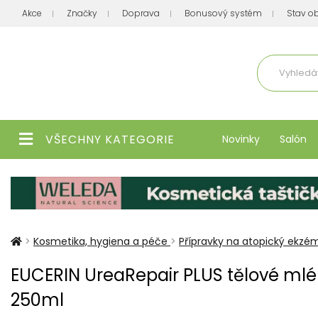
Akce
Značky
Doprava
Bonusový systém
Stav o
Aktuálně
VŠECHNY KATEGORIE
Novinky
Salón
>
Kosmetika, hygiena a péče
>
Přípravky na atopický ekzé
EUCERIN UreaRepair PLUS tělové ml
250ml