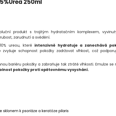
o 5%Urea 250ml
oluční produkt s trojitým hydratačním komplexem, vyvinut
 hrubost, zarudnutí a svědění.
 10% ureou, které
intenzivně hydratuje a zanechává po
 zvyšuje schopnost pokožky zadržovat vlhkost, což podporuj
nou bariéru pokožky a zabraňuje tak ztrátě vlhkosti. Emulze se 
olnost pokožky proti opětovnému vysychání.
 sklonem k psoriáze a keratóze pilaris