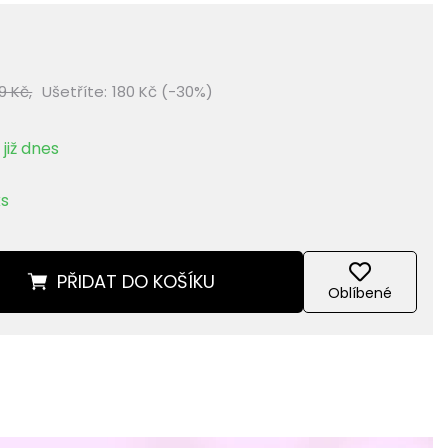
9 Kč,
Ušetříte:
180 Kč (-30%)
již dnes
ks
PŘIDAT
DO KOŠÍKU
Oblíbené