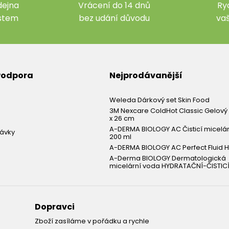
ejna
Vrácení do 14 dnů
Ry
ístem
bez udání důvodu
va
 Podpora
Nejprodávanější
Weleda Dárkový set Skin Food
3M Nexcare ColdHot Classic Gelový 
x 26 cm
A-DERMA BIOLOGY AC Čisticí micelá
návky
200 ml
A-DERMA BIOLOGY AC Perfect Fluid H
A-Derma BIOLOGY Dermatologická
micelární voda HYDRATAČNÍ-ČISTICÍ
Dopravci
Zboží zasíláme v pořádku a rychle