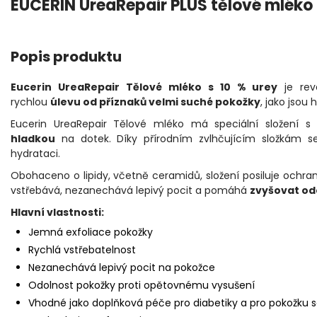
EUCERIN UreaRepair PLUS tělové mlék
Popis produktu
Eucerin UreaRepair Tělové mléko s 10 % urey
je rev
rychlou
úlevu od příznaků velmi suché pokožky
, jako jsou
Eucerin UreaRepair Tělové mléko má speciální složení s
hladkou
na dotek. Díky přírodním zvlhčujícím složkám se
hydrataci.
Obohaceno o lipidy, včetně ceramidů, složení posiluje ochran
vstřebává, nezanechává lepivý pocit a pomáhá
zvyšovat od
Hlavní vlastnosti:
Jemná exfoliace pokožky
Rychlá vstřebatelnost
Nezanechává lepivý pocit na pokožce
Odolnost pokožky proti opětovnému vysušení
Vhodné jako doplňková péče pro diabetiky a pro pokožku se