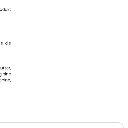
rodukt
te dle
utter,
ginine
onine,