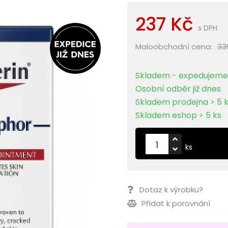
237 Kč
s DPH
Maloobchodní cena:
33
Skladem - expedujeme 
Osobní odběr již dnes
Skladem prodejna > 5 
Skladem eshop > 5 ks
ks
Dotaz k výrobku?
Přidat k porovnání