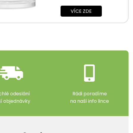
Odstranění vody, odstranění tuku, globální...
VÍCE ZDE
chlé odeslání
Rádi poradíme
ší objednávky
na naší info lince