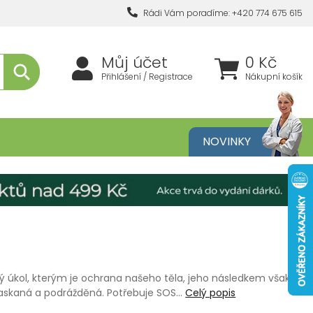
Rádi Vám poradíme: +420 774 675 615
Můj účet
0 Kč
Přihlášení / Registrace
Nákupní košík
metika
NOVINKY
 úkol, kterým je ochrana našeho těla, jeho následkem však
askaná a podrážděná. Potřebuje SOS…
Celý popis