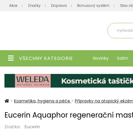
Akce
Značky
Doprava
Bonusový systém
Stav o
Aktuálně
VŠECHNY KATEGORIE
Novinky
Salón
>
Kosmetika, hygiena a péče
>
Přípravky na atopický ekzé
Eucerin Aquaphor regenerační mast
Eucerin
Značka: