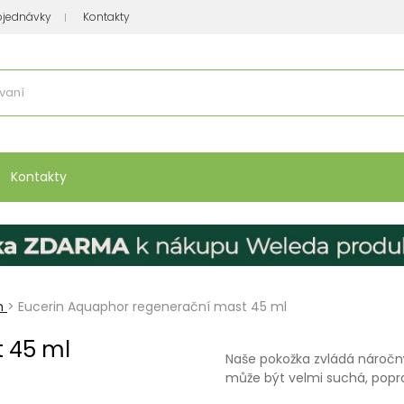
bjednávky
Kontakty
se nakupuje
:
Vitamíny, minerály
Přípravky na atopický ekzém
Bio kos
Kontakty
m
>
Eucerin Aquaphor regenerační mast 45 ml
 45 ml
Naše pokožka zvládá náročný
může být velmi suchá, popr