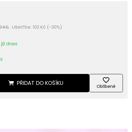
9 Kč,
Ušetříte:
102 Kč (-30%)
již dnes
ks
PŘIDAT
DO KOŠÍKU
Oblíbené