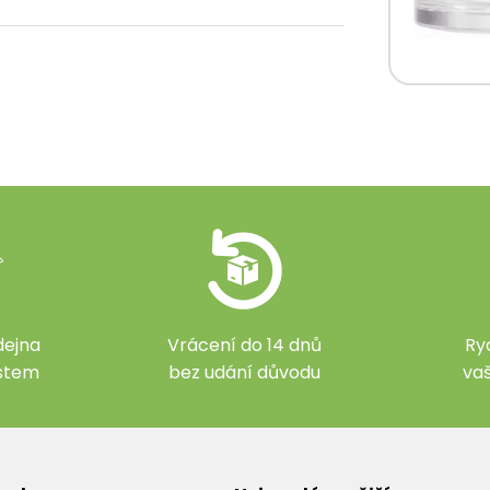
ejna
Vrácení do 14 dnů
Ry
ístem
bez udání důvodu
va