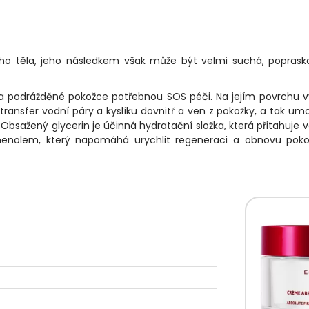
ho těla, jeho následkem však může být velmi suchá, popras
a podrážděné pokožce potřebnou SOS péči. Na jejím povrchu v
ransfer vodní páry a kyslíku dovnitř a ven z pokožky, a tak um
. Obsažený glycerin je účinná hydratační složka, která přitahuje 
henolem, který napomáhá urychlit regeneraci a obnovu poko