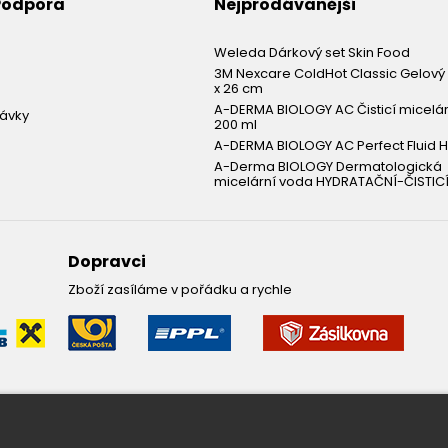
 Podpora
Nejprodávanější
Weleda Dárkový set Skin Food
3M Nexcare ColdHot Classic Gelový 
x 26 cm
A-DERMA BIOLOGY AC Čisticí micelá
návky
200 ml
A-DERMA BIOLOGY AC Perfect Fluid H
A-Derma BIOLOGY Dermatologická
micelární voda HYDRATAČNÍ-ČISTICÍ
Dopravci
Zboží zasíláme v pořádku a rychle