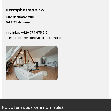
Dermpharma s.r.o.
Kudrnáčova 280
549 31 Hronov
Infolinka:
+420 774 675 615
E-mail:
info@hronovska-lekarna.cz
right © 2026 |
E-shop JEDNIČKY
|
Marketing
DOKTOR ESHOP
&
BA
Používáme soubory cookie
Na vašem soukromí nám záleží