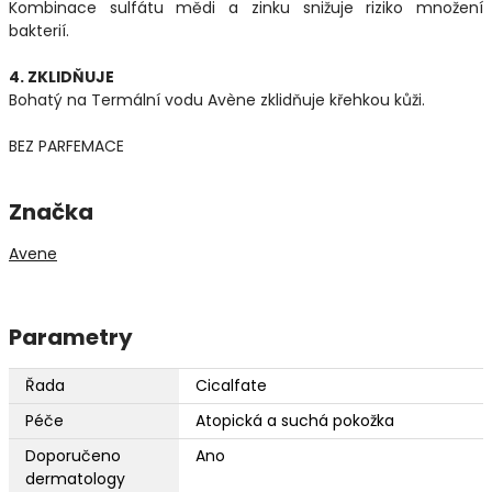
Kombinace sulfátu mědi a zinku snižuje riziko množení
bakterií.
4. ZKLIDŇUJE
Bohatý na Termální vodu Avène zklidňuje křehkou kůži.
BEZ PARFEMACE
Značka
Avene
Parametry
Řada
Cicalfate
Péče
Atopická a suchá pokožka
Doporučeno
Ano
dermatology