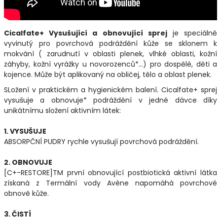
Cicalfate+ Vysušující a obnovující sprej
je speciálně
vyvinutý pro povrchová podráždění kůže se sklonem k
mokvání ( zarudnutí v oblasti plenek, vlhké oblasti, kožní
záhyby, kožní vyrážky u novorozenců*...) pro dospělé, děti a
kojence. Může být aplikovaný na obličej, tělo a oblast plenek.
SLožení v praktickém a hygienickém balení. Cicalfate+ sprej
vysušuje a obnovuje* podráždění v jedné dávce díky
unikátnímu složení aktivním látek:
1. VYSUŠUJE
ABSORPČNÍ PUDRY rychle vysušují povrchová podráždění.
2. OBNOVUJE
[C+-RESTORE]TM první obnovující postbiotická aktivní látka
získaná z Termální vody Avène napomáhá povrchové
obnově kůže.
3. ČISTÍ