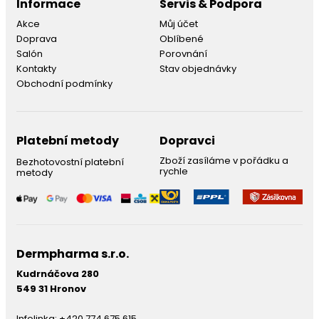
Informace
Servis & Podpora
Akce
Můj účet
Doprava
Oblíbené
Salón
Porovnání
Kontakty
Stav objednávky
Obchodní podmínky
Platební metody
Dopravci
Zboží zasíláme v pořádku a
Bezhotovostní platební
rychle
metody
Dermpharma s.r.o.
Kudrnáčova 280
549 31 Hronov
Infolinka:
+420 774 675 615