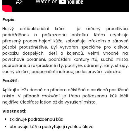
Popis:
Hojivý antibakteriální krém je určený procitlivou,
podrážděnou a poškozenou pokožku. Krém urychluje
přirozený proces hojení kůže, zabraňuje infekcím a zároveň
působí protizánětlivě. Byl vytvořen speciálně pro citlivou
pokožku dospělých, dětí a kojenců. Velmi vhodné na:
povrchové poranění, podráždění kontury rtů, suchá místa,
popraskané a rozpraskané rty, puchýře, odřeniny, rány, strupy,
suchý ekzém, pooperační indikace, po laserovém zákroku.
Použití:
Aplikujte 1-2x denně na předem očistěná a osušená postižená
místa. V případě mokvání je třeba poškozenou kůži léčit
nejdříve Cicalfate lotion až do vysušení místa.
Vlastnosti:
zklidňuje podrážděnou kůži
obnovuje kůži a poskytuje jí rychlou úlevu