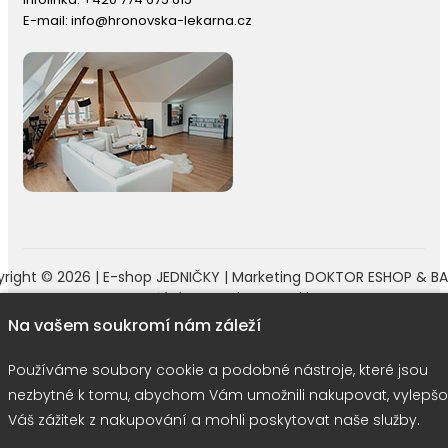
E-mail:
info@hronovska-lekarna.cz
right © 2026 |
E-shop JEDNIČKY
|
Marketing
DOKTOR ESHOP
&
BA
Používáme soubory cookie
Na vašem soukromí nám záleží
Používáme soubory cookie a podobné nástroje, které jsou
nezbytné k tomu, abychom Vám umožnili nakupovat, vylepšo
Váš zážitek z nakupování a mohli poskytovat naše služby.