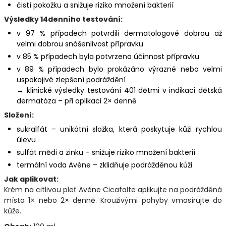
čistí pokožku a snižuje riziko množení bakterií
Výsledky 14denního testování:
v 97 % případech potvrdili dermatologové dobrou až
velmi dobrou snášenlivost přípravku
v 85 % případech byla potvrzena účinnost přípravku
v 89 % případech bylo prokázáno výrazné nebo velmi
uspokojivé zlepšení podráždění
→ klinické výsledky testování 401 dětmi v indikaci dětská
dermatóza – při aplikaci 2× denně
Složení:
sukralfát – unikátní složka, která poskytuje kůži rychlou
úlevu
sulfát mědi a zinku – snižuje riziko množení bakterií
termální voda Avène – zklidňuje podrážděnou kůži
Jak aplikovat:
Krém na citlivou pleť Avène Cicafalte aplikujte na podrážděná
místa 1× nebo 2× denně. Krouživými pohyby vmasírujte do
kůže.