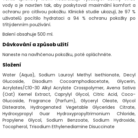
vody a je navržen tak, aby poskytoval maximální komfort a
ochranu pro citlivou pokožku. Klinické studie ukazují, že 97 %
uživatelů pocítilo hydrataci a 94 % ochranu pokožky po
třítýdenním používání.
Balení obsahuje 500 ml.
Dávkování a způsob užití
Naneste na navlhčenou pokožku, poté opláchněte.
Složení
Water (Aqua), Sodium Lauroyl Methyl Isethionate, Decyl
Glucoside, Disodium Cocoamphodiacetate, Glycerin,
Acrylates/C10-30 Alkyl Acrylate Crosspolymer, Avena Sativa
(Oat) Kernel Extract, Caprylyl Glycol, Citric Acid, Coco-
Glucoside, Fragrance (Parfum), Glyceryl Oleate, Glycol
Distearate, Hydrogenated Vegetable Glycerides Citrate,
Hydroxypropyl Guar Hydroxypropyltrimonium Chloride,
Propylene Glycol, Sodium Benzoate, Sodium Hydroxide,
Tocopherol, Trisodium Ethylenediamine Disuccinate