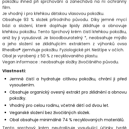
pokožku ihned při sprchování a zanechává na ní ochranný
film.
Je vhodný i pro křehkou dětskou vlasovou pokožku.
Obsahuje 93 % složek přírodního původu. Díky jemné mycí
bázi a složení, které doplňuje lipidy zklidňuje a obnovuje
křehkou pokožku. Tento Sprchový krém čistí křehkou pokožku,
aniž by ji vysušoval. Je bioodbouratelný *, neobsahuje mýdlo
a jeho složení se zklidňujícím extraktem z výhonků ovsa
Rhealba® zjemňuje pokožku. Fyziologické pH. Neštípe v očích.
Obal je vyrobený z 50 % z recyklovaného plastu.
Vegan informace : neobsahuje složky živočišného původu.
Vlastnosti:
Jemně čistí a hydratuje citlivou pokožku, chrání ji před
vysoušením.
Obsahuje organický ovesný extrakt pro zklidnění a obnovu
pokožky.
Vhodný pro celou rodinu, včetně dětí od dvou let.
Veganské složení bez živočišných složek.
Obal obsahuje minimálně 74 % recyklovaných materiálů.
Tento sprchový krém neutralizuje vysušující účinky tvrdé