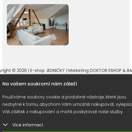
right © 2026 |
E-shop JEDNIČKY
|
Marketing
DOKTOR ESHOP
&
BA
Používáme soubory cookie
Na vašem soukromí nám záleží
Používáme soubory cookie a podobné nástroje, které jsou
nezbytné k tomu, abychom Vám umožnili nakupovat, vylepšo
Váš zážitek z nakupování a mohli poskytovat naše služby.
Více informací