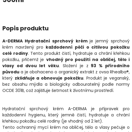
Popis produktu
A-DERMA Hydratační sprchový krém
je jemný sprchový
krém navržený pro
každodenní péči o citlivou pokožku
celé rodiny
. Tento produkt čistí, hydratuje a chrání křehkou
pokožku, přičemž je
vhodný pro použití na obličej, tělo i
vlasy od dvou let věku
. Složení je z
93 % přírodního
původu
a je obohaceno o organický extrakt z ovsa Rhealba®,
který
zklidňuje a obnovuje pokožku
. Produkt je veganský,
bez obsahu mýdla a biologicky odbouratelný podle normy
OCDE 301B, což zajišťuje šetrnost k životnímu prostředí.
Hydratační sprchový krém A-DERMA je přípravek pro
každodenní hygienu, který jemně čistí, hydratuje a chrání
křehkou pokožku celé rodiny (je vhodný od 2 let).
Tento ochranný mycí krém na obličej, tělo a vlasy pečuje o