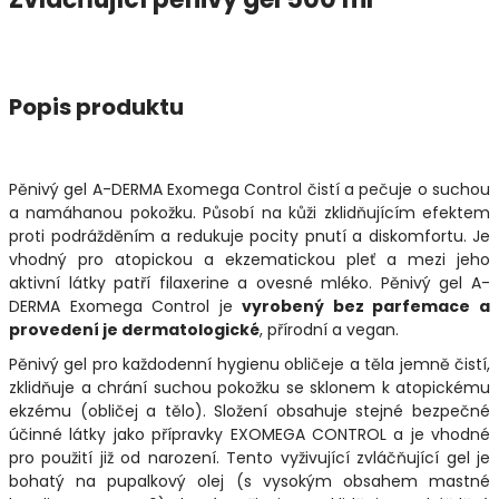
Popis produktu
Pěnivý gel A-DERMA Exomega Control čistí a pečuje o suchou
a namáhanou pokožku. Působí na kůži zklidňujícím efektem
proti podrážděním a redukuje pocity pnutí a diskomfortu. Je
vhodný pro atopickou a ekzematickou pleť a mezi jeho
aktivní látky patří filaxerine a ovesné mléko. Pěnivý gel A-
DERMA Exomega Control je
vyrobený bez parfemace a
provedení je dermatologické
, přírodní a vegan.
Pěnivý gel pro každodenní hygienu obličeje a těla jemně čistí,
zklidňuje a chrání suchou pokožku se sklonem k atopickému
ekzému (obličej a tělo). Složení obsahuje stejné bezpečné
účinné látky jako přípravky EXOMEGA CONTROL a je vhodné
pro použití již od narození. Tento vyživující zvláčňující gel je
bohatý na pupalkový olej (s vysokým obsahem mastné