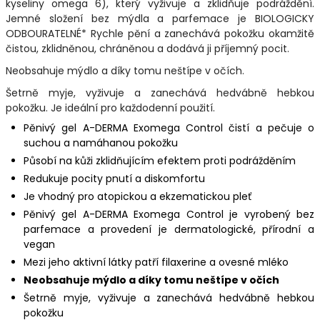
kyseliny omega 6), který vyživuje a zklidňuje podráždění.
Jemné složení bez mýdla a parfemace je BIOLOGICKY
ODBOURATELNÉ* Rychle pění a zanechává pokožku okamžitě
čistou, zklidněnou, chráněnou a dodává ji příjemný pocit.
Neobsahuje mýdlo a díky tomu neštípe v očích.
Šetrně myje, vyživuje a zanechává hedvábně hebkou
pokožku. Je ideální pro každodenní použití.
Pěnivý gel A-DERMA Exomega Control čistí a pečuje o
suchou a namáhanou pokožku
Působí na kůži zklidňujícím efektem proti podrážděním
Redukuje pocity pnutí a diskomfortu
Je vhodný pro atopickou a ekzematickou pleť
Pěnivý gel A-DERMA Exomega Control je vyrobený bez
parfemace a provedení je dermatologické, přírodní a
vegan
Mezi jeho aktivní látky patří filaxerine a ovesné mléko
Neobsahuje mýdlo a díky tomu neštípe v očích
Šetrně myje, vyživuje a zanechává hedvábně hebkou
pokožku