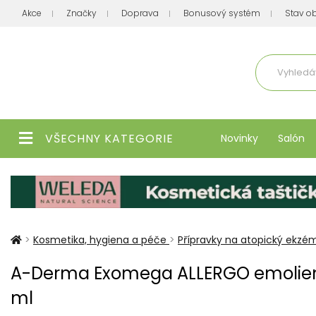
Akce
Značky
Doprava
Bonusový systém
Stav o
Aktuálně
VŠECHNY KATEGORIE
Novinky
Salón
>
Kosmetika, hygiena a péče
>
Přípravky na atopický ekzé
A-Derma Exomega ALLERGO emolien
ml