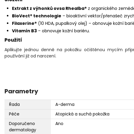
Extrakt z výhonků ovsa Rhealba®
z organického zeměděls
BioVect® technologie
– bioaktivní vektor/přenašeč zrych
Filaxerine®
(10 HDA, pupalkový olej) –⁠ obnovuje kožní bari
Vitamín B3
–⁠ obnovuje kožní bariéru.
Použití
Aplikujte jednou denně na pokožku očištěnou mycím pří
používání již od narození.
Parametry
Řada
A-derma
Péče
Atopická a suchá pokožka
Doporučeno
Ano
dermatology