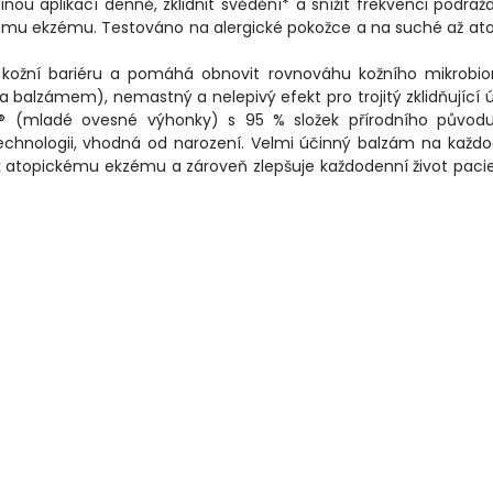
ou aplikací denně, zklidnit svědění* a snížit frekvenci podráž
kému ekzému. Testováno na alergické pokožce a na suché až at
je kožní bariéru a pomáhá obnovit rovnováhu kožního mikrobi
a balzámem), nemastný a nelepivý efekt pro trojitý zklidňující 
a® (mladé ovesné výhonky) s 95 % složek přírodního původu
technologii, vhodná od narození. Velmi účinný balzám na každ
 k atopickému ekzému a zároveň zlepšuje každodenní život paci