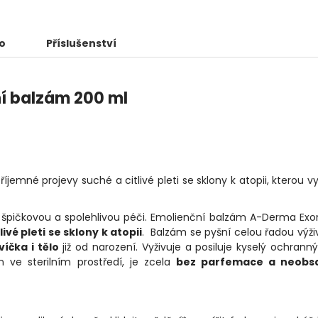
o
Příslušenství
í balzám 200 ml
né projevy suché a citlivé pleti se sklony k atopii, kterou vy
jí špičkovou a spolehlivou péči. Emolienční balzám A-Derma E
vé pleti se sklony k atopii
. Balzám se pyšní celou řadou výž
víčka i tělo
již od narození. Vyživuje a posiluje kyselý ochranný
n ve sterilním prostředí, je zcela
bez parfemace a neobs