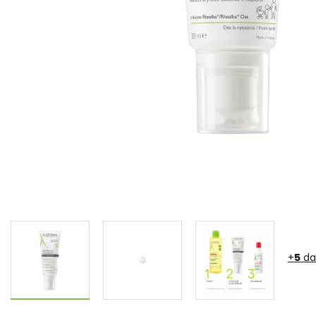
+
5
da