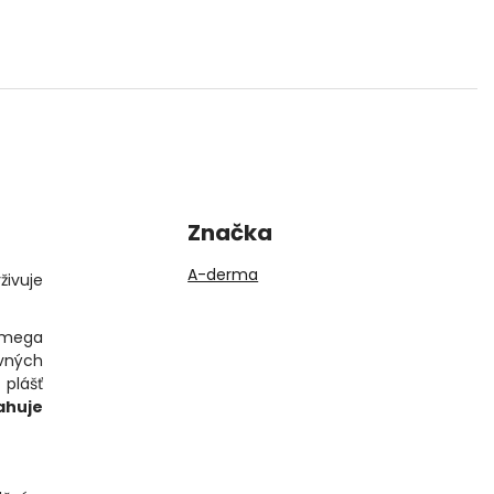
Značka
A-derma
živuje
xomega
ivných
 plášť
ahuje