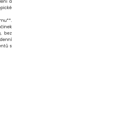
dění a
opické
omu**.
účinek
, bez
odenní
entů s