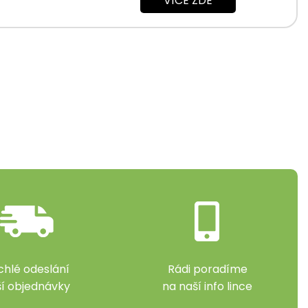
VÍCE ZDE
chlé odeslání
Rádi poradíme
ší objednávky
na naší info lince