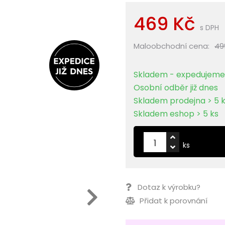
469 Kč
s DPH
Maloobchodní cena:
49
Skladem - expedujeme 
Osobní odběr již dnes
Skladem prodejna > 5 
Skladem eshop > 5 ks
ks
Dotaz k výrobku?
Přidat k porovnání