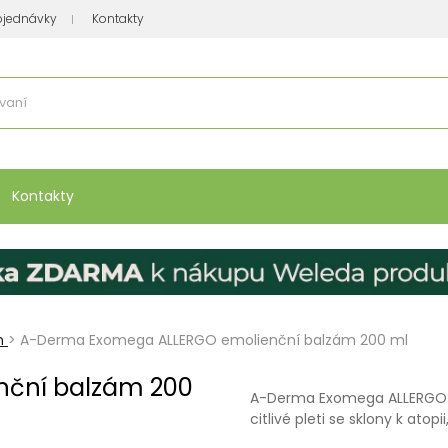
bjednávky
Kontakty
se nakupuje
:
Vitamíny, minerály
Přípravky na atopický ekzém
Bio kos
Kontakty
m
>
A-Derma Exomega ALLERGO emolienční balzám 200 ml
ční balzám 200
A-Derma Exomega ALLERGO e
citlivé pleti se sklony k atopi