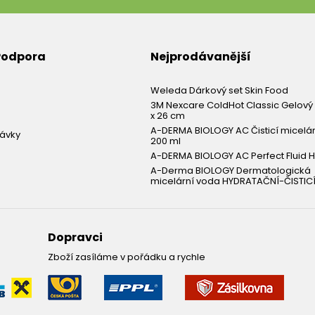
 Podpora
Nejprodávanější
Weleda Dárkový set Skin Food
3M Nexcare ColdHot Classic Gelový 
x 26 cm
A-DERMA BIOLOGY AC Čisticí micelá
návky
200 ml
A-DERMA BIOLOGY AC Perfect Fluid H
A-Derma BIOLOGY Dermatologická
micelární voda HYDRATAČNÍ-ČISTICÍ
Dopravci
Zboží zasíláme v pořádku a rychle