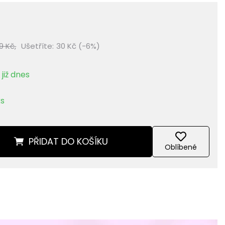
9 Kč,
Ušetříte:
30 Kč (-6%)
již dnes
ks
PŘIDAT
DO KOŠÍKU
Oblíbené