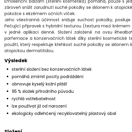
Emolienční balzám (sterilní kosmetika) pomáhá, pouze s jedin
zároveň snížit zarudnutí suché pokožky se sklonem k atopic
pokožce s ekzémem očních víček.
Jeho všestranná účinnost snižuje suchost pokožky, posilu
Pečující přípravek s hybridní texturou (textura mezi krémem 
v jedné aplikaci denně. Složení založené na ovsu Rhealb
parfemace a konzervačních látek díky sterilní kosmetické 
použití, který respektuje křehkost suché pokožky se sklonem
atopickou dermatitidou.
Výsledek
sterilní složení bez konzervačních látek
pomáhá zmírnit pocity podráždění
obnovuje kyselý kožní plášť
95 % složek přírodního původu
rychlá vstřebatelnost
lze používat již od narození
ekologicky odlehčený recyklovatelný plastový obal
Složení