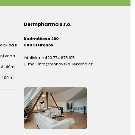
Dermpharma s.r.o.
Kudrnáčova 280
obklad 11
549 31 Hronov
rní voda
Infolinka:
+420 774 675 615
E-mail:
info@hronovska-lekarna.cz
.A. 40ml
 400 ml