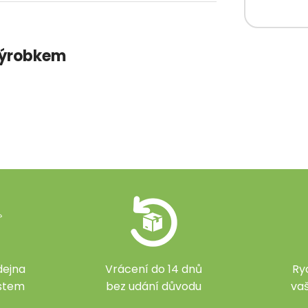
 výrobkem
ejna
Vrácení do 14 dnů
Ry
ístem
bez udání důvodu
va