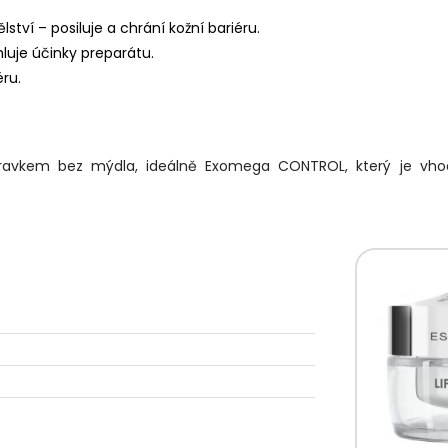
tví –⁠ posiluje a chrání kožní bariéru.
luje účinky preparátu.
éru.
pravkem bez mýdla, ideálně Exomega CONTROL, který je vho