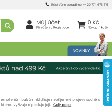
Rádi Vám poradíme: +420 774 675 615
Můj účet
0 Kč
Přihlášení / Registrace
Nákupní košík
metika
NOVINKY
molienční balzám zklidňuje nepříjemné projevy suché a
i, kterou vyživuje a posiluje její…
Celý popis