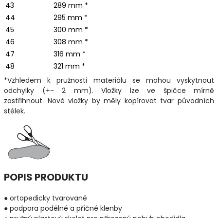
43
289 mm *
44
295 mm *
45
300 mm *
46
308 mm *
47
316 mm *
48
321 mm *
*Vzhledem k pružnosti materiálu se mohou vyskytnout
odchylky (+- 2 mm). Vložky lze ve špičce mírně
zastřihnout. Nové vložky by měly kopírovat tvar původních
stélek.
POPIS PRODUKTU
● ortopedicky tvarované
● podpora podélné a příčné klenby