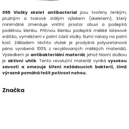
055 Vložky skelet antibacterial
jsou tvořeny tenkým,
pružným a tvarově stálým výliskem (skeletem), který
minimálně zmenšuje vnitřní prostor obuvi a podepírá
podélnou klenbu. Příčnou klenbu podepírá měkké latexové
srdíčko, vyměkčení v patní části vložky tlumí nárazy na patní
kost. Základem těchto vložek je prodyšná polyuretanová
pěna vyrobená 100% z recyklovaných měkkých materiálů.
Výsledkem je
antibakteriální materiál
, jehož hlavní složkou
je
aktivní uhlík
. Tento revoluční materiál vyniká
vysokou
savostí a omezuje šíření nežádoucích bakterií, čímž
výrazně pomáhá řešit potivost nohou.
Značka