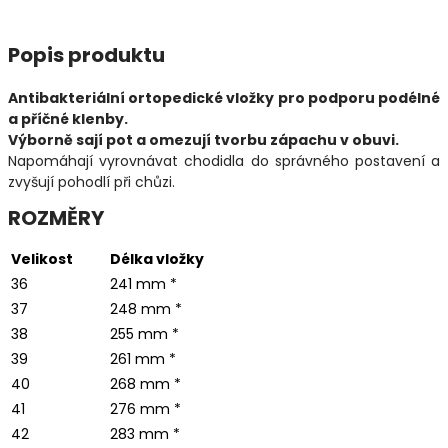
Popis produktu
Antibakteriální ortopedické vložky pro podporu podélné
a příčné klenby.
Výborně sají pot a omezují tvorbu zápachu v obuvi.
Napomáhají vyrovnávat chodidla do správného postavení a
zvyšují pohodlí při chůzi.
ROZMĚRY
Velikost
Délka vložky
36
241 mm *
37
248 mm *
38
255 mm *
39
261 mm *
40
268 mm *
41
276 mm *
42
283 mm *