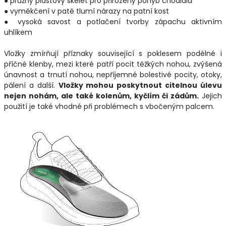
● pružný plastový skelet pro přirozený pohyb chodidla
● vyměkčení v patě tlumí nárazy na patní kost
● vysoká savost a potlačení tvorby zápachu aktivním
uhlíkem
Vložky zmírňují příznaky související s poklesem podélné i
příčné klenby, mezi které patří pocit těžkých nohou, zvýšená
únavnost a trnutí nohou, nepříjemné bolestivé pocity, otoky,
pálení a další.
Vložky mohou poskytnout citelnou úlevu
nejen nohám, ale také kolenům, kyčlím či zádům.
Jejich
použití je také vhodné při problémech s vbočeným palcem.