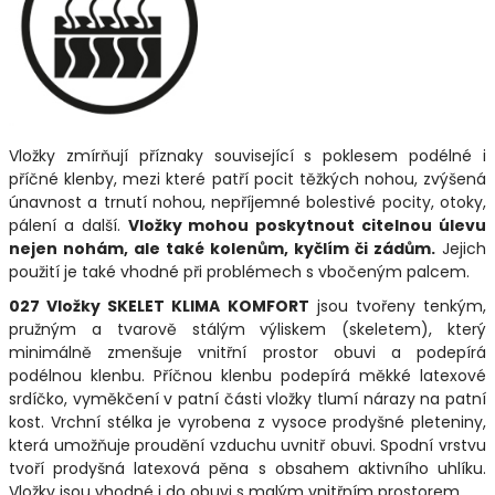
Vložky zmírňují příznaky související s poklesem podélné i
příčné klenby, mezi které patří pocit těžkých nohou, zvýšená
únavnost a trnutí nohou, nepříjemné bolestivé pocity, otoky,
pálení a další.
Vložky mohou poskytnout citelnou úlevu
nejen nohám, ale také kolenům, kyčlím či zádům.
Jejich
použití je také vhodné při problémech s vbočeným palcem.
027 Vložky SKELET KLIMA KOMFORT
jsou tvořeny tenkým,
pružným a tvarově stálým výliskem (skeletem), který
minimálně zmenšuje vnitřní prostor obuvi a podepírá
podélnou klenbu. Příčnou klenbu podepírá měkké latexové
srdíčko, vyměkčení v patní části vložky tlumí nárazy na patní
kost. Vrchní stélka je vyrobena z vysoce prodyšné pleteniny,
která umožňuje proudění vzduchu uvnitř obuvi. Spodní vrstvu
tvoří prodyšná latexová pěna s obsahem aktivního uhlíku.
Vložky jsou vhodné i do obuvi s malým vnitřním prostorem.