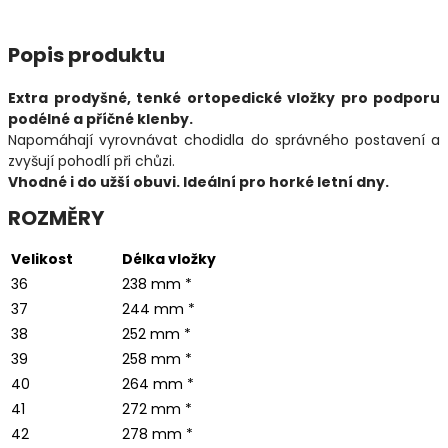
Popis produktu
Extra prodyšné, tenké ortopedické vložky pro podporu
podélné a příčné klenby.
Napomáhají vyrovnávat chodidla do správného postavení a
zvyšují pohodlí při chůzi.
Vhodné i do užší obuvi. Ideální pro horké letní dny.
ROZMĚRY
Velikost
Délka vložky
36
238 mm *
37
244 mm *
38
252 mm *
39
258 mm *
40
264 mm *
41
272 mm *
42
278 mm *