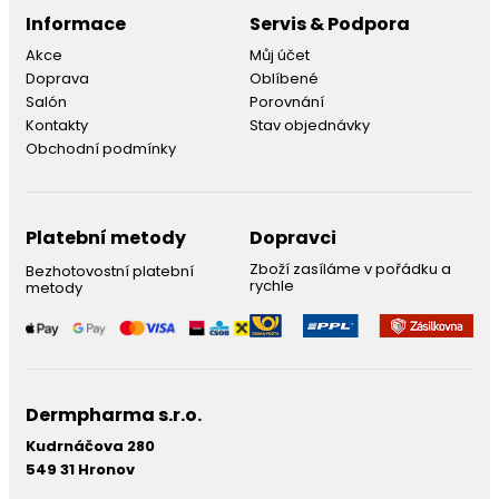
Informace
Servis & Podpora
Akce
Můj účet
Doprava
Oblíbené
Salón
Porovnání
Kontakty
Stav objednávky
Obchodní podmínky
Platební metody
Dopravci
Zboží zasíláme v pořádku a
Bezhotovostní platební
rychle
metody
Dermpharma s.r.o.
Kudrnáčova 280
549 31 Hronov