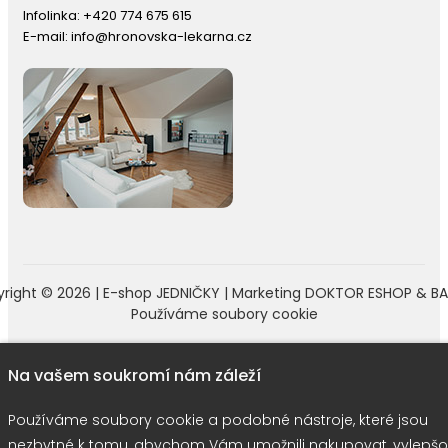
Infolinka:
+420 774 675 615
E-mail:
info@hronovska-lekarna.cz
right © 2026 |
E-shop JEDNIČKY
|
Marketing
DOKTOR ESHOP
&
BA
Používáme soubory cookie
Na vašem soukromí nám záleží
Používáme soubory cookie a podobné nástroje, které jsou
nezbytné k tomu, abychom Vám umožnili nakupovat, vylepšo