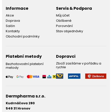
Informace
Servis & Podpora
Akce
Můj účet
Doprava
Oblíbené
Salón
Porovnání
Kontakty
Stav objednávky
Obchodní podmínky
Platební metody
Dopravci
Zboží zasíláme v pořádku a
Bezhotovostní platební
rychle
metody
Dermpharma s.r.o.
Kudrnáčova 280
549 31 Hronov