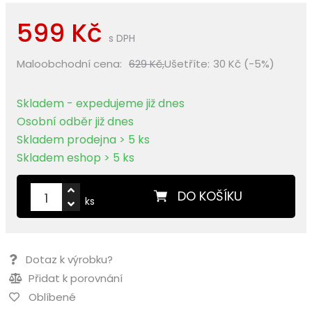
599 Kč
s DPH
Maloobchodní cena:
629 Kč,
Ušetříte:
30 Kč (-5%)
Skladem - expedujeme již dnes
Osobní odběr již dnes
Skladem prodejna > 5 ks
Skladem eshop > 5 ks
DO KOŠÍKU
ks
Dotaz k výrobku?
Přidat k porovnání
Oblíbené