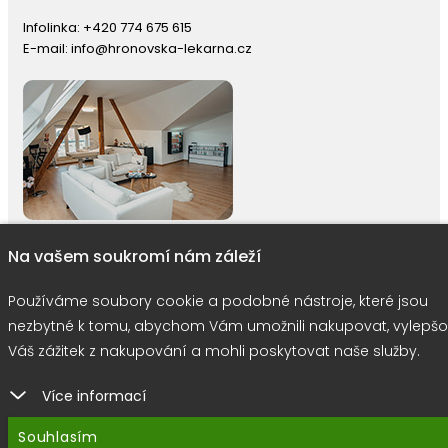
Infolinka:
+420 774 675 615
E-mail:
info@hronovska-lekarna.cz
Na vašem soukromí nám záleží
Používáme soubory cookie a podobné nástroje, které jsou
right © 2026 |
E-shop JEDNIČKY
|
Marketing
DOKTOR ESHOP
&
BA
nezbytné k tomu, abychom Vám umožnili nakupovat, vylepšo
Používáme soubory cookie
Váš zážitek z nakupování a mohli poskytovat naše služby.
Více informací
Souhlasím