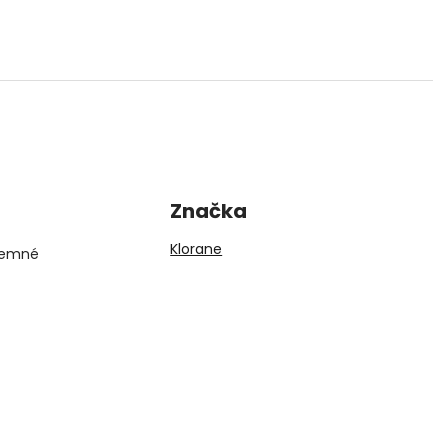
Značka
Klorane
 jemné