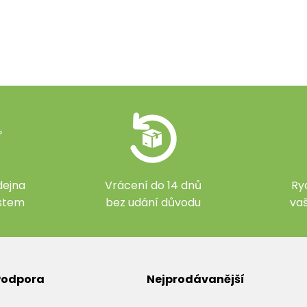
ejna
Vrácení do 14 dnů
Ry
ístem
bez udání důvodu
va
 Podpora
Nejprodávanější