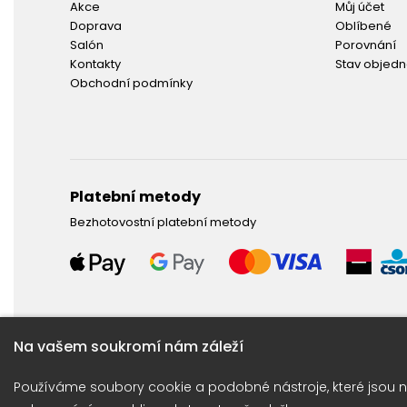
Akce
Můj účet
Doprava
Oblíbené
Salón
Porovnání
Kontakty
Stav objed
Obchodní podmínky
Platební metody
Bezhotovostní platební metody
Na vašem soukromí nám záleží
Potřebujete poradit ?
Používáme soubory cookie a podobné nástroje, které jsou n
Obraťte se na naší linku: +420 774 675 615