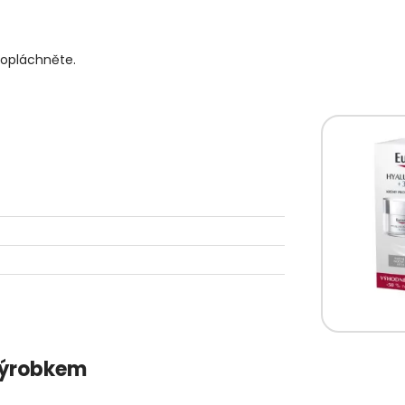
 opláchněte.
 výrobkem