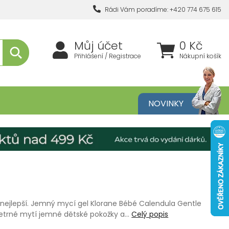
Rádi Vám poradíme: +420 774 675 615
Můj účet
0 Kč
Přihlášení / Registrace
Nákupní košík
metika
NOVINKY
nejlepší. Jemný mycí gel Klorane Bébé Calendula Gentle
 šetrné mytí jemné dětské pokožky a…
Celý popis