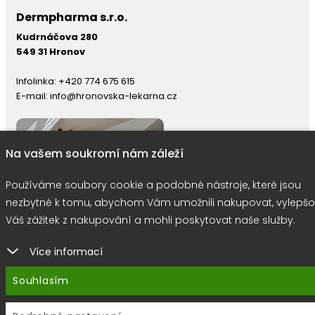
Dermpharma s.r.o.
Kudrnáčova 280
549 31 Hronov
Infolinka:
+420 774 675 615
E-mail:
info@hronovska-lekarna.cz
Na vašem soukromí nám záleží
Používáme soubory cookie a podobné nástroje, které jsou
nezbytné k tomu, abychom Vám umožnili nakupovat, vylepšo
Váš zážitek z nakupování a mohli poskytovat naše služby.
Více informací
right © 2026 |
E-shop JEDNIČKY
|
Marketing
DOKTOR ESHOP
&
BA
Souhlasím
Používáme soubory cookie