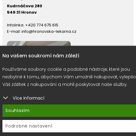
Kudrnáčova 280
549 31 Hronov
Infolinka:
+420 774 675 615
E-mail:
info@hronovska-lekarna.cz
Na vašem soukromí nám záleží
Používáme soubory cookie a podobné nástroje, které jsou
nezbytné k tomu, abychom Vám umožnili nakupovat, vylepšo
Váš zážitek z nakupování a mohli poskytovat naše služby.
Více informací
right © 2026 |
E-shop JEDNIČKY
|
Marketing
DOKTOR ESHOP
&
BA
Souhlasím
Používáme soubory cookie
Podrobné nastavení