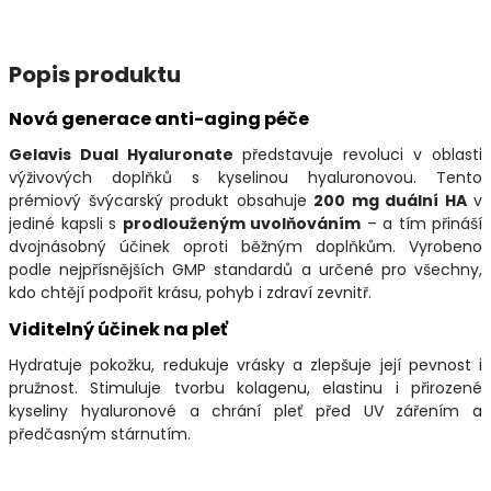
Popis produktu
Nová generace anti-aging péče
Gelavis Dual Hyaluronate
představuje revoluci v oblasti
výživových doplňků s kyselinou hyaluronovou. Tento
prémiový švýcarský produkt obsahuje
200 mg duální HA
v
jediné kapsli s
prodlouženým uvolňováním
– a tím přináší
dvojnásobný účinek oproti běžným doplňkům. Vyrobeno
podle nejpřísnějších GMP standardů a určené pro všechny,
kdo chtějí podpořit krásu, pohyb i zdraví zevnitř.
Viditelný účinek na pleť
Hydratuje pokožku, redukuje vrásky a zlepšuje její pevnost i
pružnost. Stimuluje tvorbu kolagenu, elastinu i přirozené
kyseliny hyaluronové a chrání pleť před UV zářením a
předčasným stárnutím.