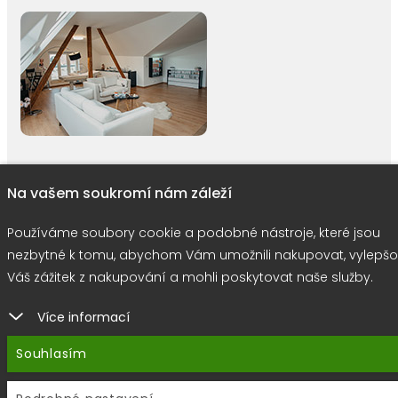
Na vašem soukromí nám záleží
right © 2026 |
E-shop JEDNIČKY
|
Marketing
DOKTOR ESHOP
&
BA
Používáme soubory cookie
Používáme soubory cookie a podobné nástroje, které jsou
nezbytné k tomu, abychom Vám umožnili nakupovat, vylepšo
Váš zážitek z nakupování a mohli poskytovat naše služby.
Více informací
Souhlasím