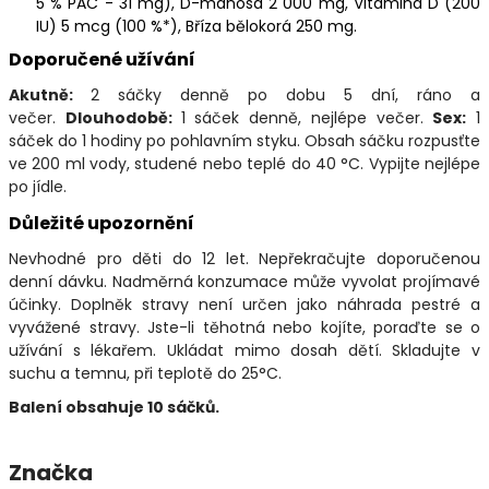
5 % PAC - 31 mg), D-manosa 2 000 mg, Vitamind D (200
IU) 5 mcg (100 %*), Bříza bělokorá 250 mg.
Doporučené užívání
Akutně:
2 sáčky denně po dobu 5 dní, ráno a
večer.
Dlouhodobě:
1 sáček denně, nejlépe večer.
Sex:
1
sáček do 1 hodiny po pohlavním styku. Obsah sáčku rozpusťte
ve 200 ml vody, studené nebo teplé do 40 °C. Vypijte nejlépe
po jídle.
Důležité upozornění
Nevhodné pro děti do 12 let. Nepřekračujte doporučenou
denní dávku. Nadměrná konzumace může vyvolat projímavé
účinky. Doplněk stravy není určen jako náhrada pestré a
vyvážené stravy. Jste-li těhotná nebo kojíte, poraďte se o
užívání s lékařem. Ukládat mimo dosah dětí. Skladujte v
suchu a temnu, při teplotě do 25°C.
Balení obsahuje 10 sáčků.
Značka