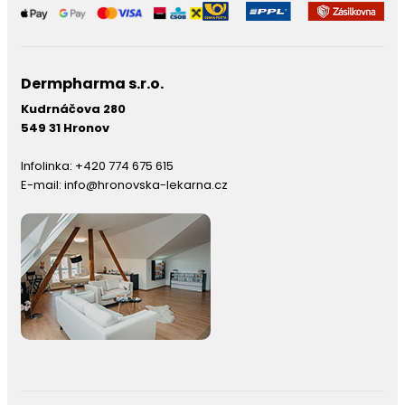
Dermpharma s.r.o.
Kudrnáčova 280
549 31 Hronov
Infolinka:
+420 774 675 615
E-mail:
info@hronovska-lekarna.cz