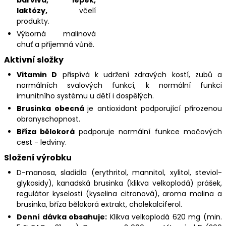
laktózy,
včelí
produkty.
Výborná malinová
chuť a příjemná vůně.
Aktivní složky
Vitamin D
přispívá k udržení zdravých kostí, zubů a
normálních svalových funkcí, k normální funkci
imunitního systému u dětí i dospělých.
Brusinka obecná
je antioxidant podporující přirozenou
obranyschopnost.
Bříza bělokorá
podporuje normální funkce močových
cest - ledviny.
Složení výrobku
D-manosa, sladidla (erythritol, mannitol, xylitol, steviol-
glykosidy), kanadská brusinka (klikva velkoplodá) prášek,
regulátor kyselosti (kyselina citronová), aroma malina a
brusinka, bříza bělokorá extrakt, cholekalciferol.
Denní dávka obsahuje:
Klikva velkoplodá 620 mg (min.