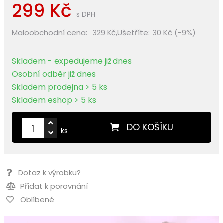
299 Kč
s DPH
Maloobchodní cena:
329 Kč,
Ušetříte:
30 Kč (-9%)
Skladem - expedujeme již dnes
Osobní odběr již dnes
Skladem prodejna > 5 ks
Skladem eshop > 5 ks
DO KOŠÍKU
ks
Dotaz k výrobku?
Přidat k porovnání
Oblíbené