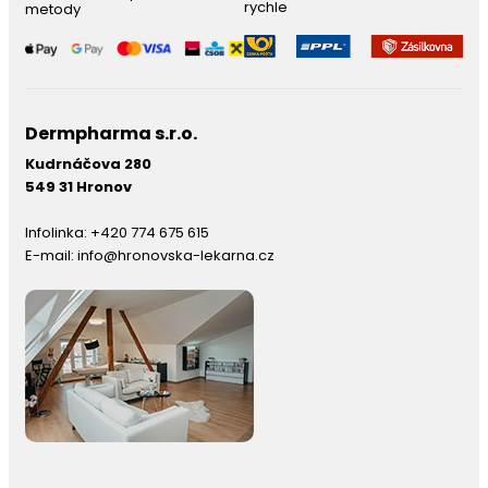
rychle
metody
Dermpharma s.r.o.
Kudrnáčova 280
549 31 Hronov
Infolinka:
+420 774 675 615
E-mail:
info@hronovska-lekarna.cz