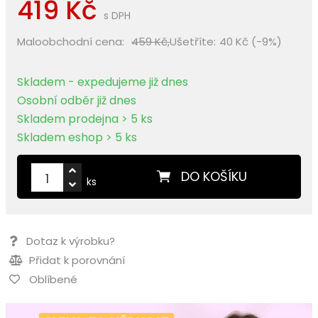
419 Kč
s DPH
Maloobchodní cena:
459 Kč,
Ušetříte:
40 Kč (-9%)
Skladem - expedujeme již dnes
Osobní odběr již dnes
Skladem prodejna > 5 ks
Skladem eshop > 5 ks
DO KOŠÍKU
ks
Dotaz k výrobku?
Přidat k porovnání
Oblíbené