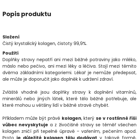
Popis produktu
Složení
Čistý krystalický kolagen, čistoty 99,9%.
Použití
Doplňky stravy nepatří ani mezi běžné potraviny jako mléko,
máslo nebo pečivo, ani mezi léky a léčiva. Stojí mezi těmito
dvěma základními kategoriemi. Lékař je nemůže předepsat,
ale může je doporučit jako doplněk k udržení zdraví.
Zvláště vhodné jsou doplňky stravy k doplnění vitamínů,
minerálů nebo jiných látek, které tělo běžně potřebuje, ale
které mohou u většiny lidí v běžné stravě chybět.
Příkladem může být právě
kolagen
, který
se v rostlinné říši
vůbec nevyskytuje
a z živočišné stravy se téměř všechen
kolagen zničí při tepelné úpravě – vařením, pečením apod.
Proto
je důležité kolagen tělu dodávat
v takové formě,