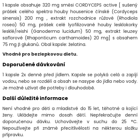
1 kapsle obsahuje 320 mg směsi CORDYCEPS active [ sušený
prášek celého spektra houby housenice čínské (Cordyceps
sinensis) 200 mg , extrakt rozchodnice růžové (Rhodiola
rosea) 50 mg, prášek celé lyofilizované houby lesklokorky
lesklé/reishi (Ganoderma lucidum) 50 mg, extrakt leuzey
saflorové (Rhaponticum carthamoides) 20 mg] s obsahem
75 mg β glukanů. Obal kapsle: želatina.
Vhodné pro bezlepkovou dietu.
Doporučené dávkování
1 kapsle 2x denně před jídlem. Kapsle se polyká celá a zapíjí
vodou, nebo se rozdělí a obsah se nasype do jídla nebo vody.
Je možné užívat dle potřeby i dlouhodobě.
Další důležité informace
Není vhodné pro děti a mladistvé do 15 let, těhotné a kojící
ženy. Ukládejte mimo dosah dětí. Nepřekračujte denní
doporučenou dávku. Uchovávejte v suchu do 25 °C.
Nepoužívejte při známé přecitlivělosti na některou složku
přípravku.