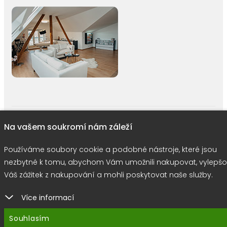
right © 2026 |
E-shop JEDNIČKY
|
Marketing
DOKTOR ESHOP
&
BA
Na vašem soukromí nám záleží
Používáme soubory cookie
Používáme soubory cookie a podobné nástroje, které jsou
nezbytné k tomu, abychom Vám umožnili nakupovat, vylepšo
Váš zážitek z nakupování a mohli poskytovat naše služby.
Více informací
Souhlasím