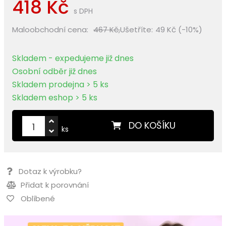
418 Kč
s DPH
Maloobchodní cena:
467 Kč,
Ušetříte:
49 Kč (-10%)
Skladem - expedujeme již dnes
Osobní odběr již dnes
Skladem prodejna > 5 ks
Skladem eshop > 5 ks
DO KOŠÍKU
ks
Dotaz k výrobku?
Přidat k porovnání
Oblíbené