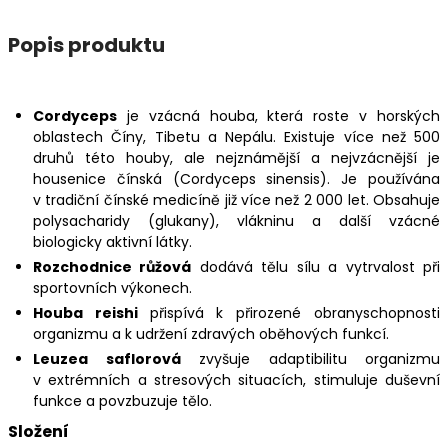
Popis produktu
Cordyceps
je vzácná houba, která roste v horských
oblastech Číny, Tibetu a Nepálu. Existuje více než 500
druhů této houby, ale nejznámější a nejvzácnější je
housenice čínská (Cordyceps sinensis). Je používána
v tradiční čínské medicíně již více než 2 000 let. Obsahuje
polysacharidy (glukany), vlákninu a další vzácné
biologicky aktivní látky.
Rozchodnice růžová
dodává tělu sílu a vytrvalost při
sportovních výkonech.
Houba reishi
přispívá k přirozené obranyschopnosti
organizmu a k udržení zdravých oběhových funkcí.
Leuzea saflorová
zvyšuje adaptibilitu organizmu
v extrémních a stresových situacích, stimuluje duševní
funkce a povzbuzuje tělo.
Složení