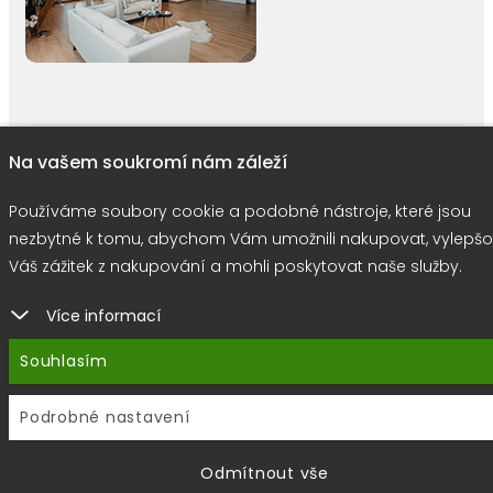
right © 2026 |
E-shop JEDNIČKY
|
Marketing
DOKTOR ESHOP
&
BA
Na vašem soukromí nám záleží
Používáme soubory cookie
Používáme soubory cookie a podobné nástroje, které jsou
nezbytné k tomu, abychom Vám umožnili nakupovat, vylepšo
Váš zážitek z nakupování a mohli poskytovat naše služby.
Více informací
Souhlasím
Podrobné nastavení
Odmítnout vše