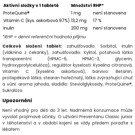
Aktivní složky v 1 tabletě
Množství
RHP*
ProteQuine®
1 mg
není stanovena
Vitamin C (kys. askorbová 97%)
13,2 mg
17 %
Inulin
200 mg
není stanovena
*RHP = denní referenční hodnota příjmu
Celkové složení tablet:
zahušťovadlo: Sorbitol, Inulin
(vláknina z čekanky), zahušťovadlo: Xylitol, potahová látka
transparentní: (HPMC-6, HPMC-3, glycerin,
hydroxyprolylcelulóza), regulátor kyselosti: Kyselina citronová,
Vitamin C (kyselina askorbová), barvivo: Betanin,
protispékavá látka: stearan hořečnatý, látka zvýrazňující chuť
a vůni: aroma jahoda, sladidlo: Steviolglykosidy, ProteQuine®,
Sukralóza
Upozornění
Není vhodný pro děti do 3 let. Nadměrná konzumace může
vyvolat projímavé účinky. O užívání Preventanu Classic junior
v těhotenství a v období kojení se vždy předem poraďte s
lékařem