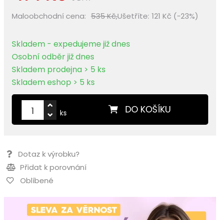
Maloobchodní cena:
535 Kč,
Ušetříte:
121 Kč (-23%)
Skladem - expedujeme již dnes
Osobní odběr již dnes
Skladem prodejna > 5 ks
Skladem eshop > 5 ks
DO KOŠÍKU
ks
Dotaz k výrobku?
Přidat k porovnání
Oblíbené