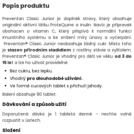
Popis produktu
Preventan Clasic Junior je doplněk stravy, který obsahuje
originální aktivní látku ProteQuine a inulin. Navíc je přípravek
obohacen o vitamin C, který přispívá k normální funkci
imunitního systému a ke snížení míry únavy a vyčerpání.
Preventan® Clasic Junior neobsahuje žádný cukr. Místo toho
je
slazen přírodním sladidlem
z rostliny stévie a xylitolem.
Preventan® Clasic Junior je vhodný pro děti ve věku
od 3 do
15 le
t a lze ho užívat pravidelně.
Bez cukru, bez lepku.
Vhodný
pro dlouhodobé užívání.
Ve formě cucavých tablet s příchutí jahody.
Balení obsahuje 90 tablet.
Dávkování a způsob užití
Doporučená dávka je 1 tableta denně - nechte volně
rozpustit v ústech.
Složení