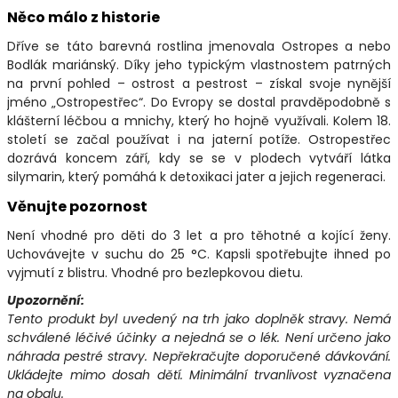
Něco málo z historie
Dříve se táto barevná rostlina jmenovala Ostropes a nebo
Bodlák mariánský. Díky jeho typickým vlastnostem patrných
na první pohled – ostrost a pestrost – získal svoje nynější
jméno „Ostropestřec“. Do Evropy se dostal pravděpodobně s
klášterní léčbou a mnichy, který ho hojně využívali. Kolem 18.
století se začal používat i na jaterní potíže. Ostropestřec
dozrává koncem září, kdy se se v plodech vytváří látka
silymarin, který pomáhá k detoxikaci jater a jejich regeneraci.
Věnujte pozornost
Není vhodné pro děti do 3 let a pro těhotné a kojící ženy.
Uchovávejte v suchu do 25 °C. Kapsli spotřebujte ihned po
vyjmutí z blistru. Vhodné pro bezlepkovou dietu.
Upozornění:
Tento produkt byl uvedený na trh jako doplněk stravy. Nemá
schválené léčivé účinky a nejedná se o lék. Není určeno jako
náhrada pestré stravy. Nepřekračujte doporučené dávkování.
Ukládejte mimo dosah dětí. Minimální trvanlivost vyznačena
na obalu.