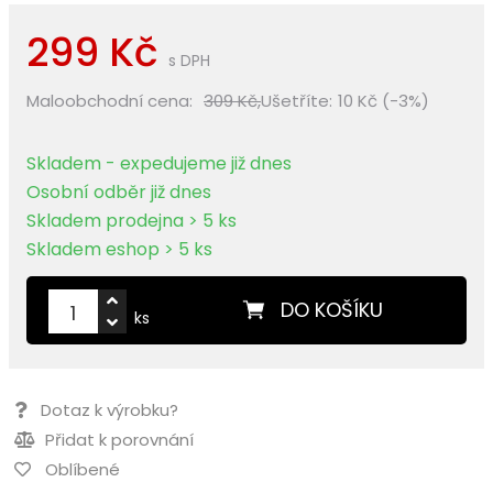
299 Kč
s DPH
Maloobchodní cena:
309 Kč,
Ušetříte:
10 Kč (-3%)
Skladem - expedujeme již dnes
Osobní odběr již dnes
Skladem prodejna > 5 ks
Skladem eshop > 5 ks
DO KOŠÍKU
ks
Dotaz k výrobku?
Přidat k porovnání
Oblíbené