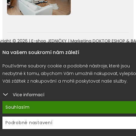
right © 2026 |
E-shop JEDNIČKY
|
Marketing
DOKTOR ESHOP
&
BA
Používáme soubory cookie
Na vašem soukromí nám záleží
Používáme soubory cookie a podobné nástroje, které jsou
nezbytné k tomu, abychom Vám umožnili nakupovat, vylepšo
Váš zážitek z nakupování a mohli poskytovat naše služby.
Více informací
Souhlasím
Podrobné nastavení