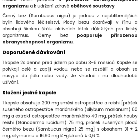
organizmu
a k udržení zdravé
oběhové soustavy
.
Černý bez (Sambucus nigra) je jednou z nejoblíbenějších
bylin lidového léčitelství. Plody bezu dozrávají v říjnu a
obsahují širokou škálu aktivních látek důležitých pro lidský
organizmus. Černý bez
podporuje přirozenou
obranyschopnost organizmu
.
Doporučené dávkování
1 kapsle 2x denně před jídlem po dobu 3–6 měsíců. Kapsle se
polykají celé a zapíjí vodou, nebo se rozdělí a obsah se
nasype do jídla nebo vody. Je vhodné i na dlouhodobé
užívání.
Složení jedné kapsle
1 kapsle obsahuje 200 mg směsi ostropestřce a reishi [prášek
sušeného ostropestřce mariánského (Silybum marianum) 60
mg a extrakt ostropestřce mariánského 40 mg, prášek houby
reishi (Ganoderma lucidum) 75 mg, prášek sušených plodů
černého bezu (Sambucus nigra) 25 mg] s obsahem 31 ± 2
mg, silymarinu a 16,60 mg ß-glukanů ± 0,6 %.