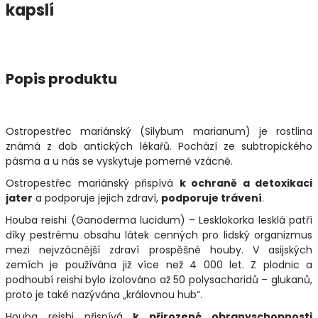
kapslí
Popis produktu
Ostropestřec mariánský (Silybum marianum) je rostlina
známá z dob antických lékařů. Pochází ze subtropického
pásma a u nás se vyskytuje pomerně vzácně.
Ostropestřec mariánský přispívá
k ochraně a detoxikaci
jater
a podporuje jejich zdraví,
podporuje trávení
.
Houba reishi (Ganoderma lucidum) – Lesklokorka lesklá patří
díky pestrému obsahu látek cenných pro lidský organizmus
mezi nejvzácnější zdraví prospěšné houby. V asijských
zemích je používána již více než 4 000 let. Z plodnic a
podhoubí reishi bylo izolováno až 50 polysacharidů – glukanů,
proto je také nazývána „královnou hub“.
Houba reishi přispívá
k přirozené obranyschopnosti