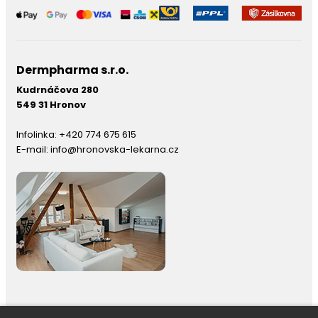
Dermpharma s.r.o.
Kudrnáčova 280
549 31 Hronov
Infolinka:
+420 774 675 615
E-mail:
info@hronovska-lekarna.cz