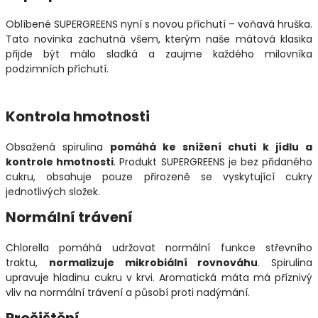
Oblíbené SUPERGREENS nyní s novou příchutí – voňavá hruška.
Tato novinka zachutná všem, kterým naše mátová klasika
přijde být málo sladká a zaujme každého milovníka
podzimních příchutí.
Kontrola hmotnosti
Obsažená spirulina
pomáhá ke snížení chuti k jídlu a
kontrole hmotnosti
. Produkt SUPERGREENS je bez přidaného
cukru, obsahuje pouze přirozeně se vyskytující cukry
jednotlivých složek.
Normální trávení
Chlorella pomáhá udržovat normální funkce střevního
traktu,
normalizuje mikrobiální rovnováhu
. Spirulina
upravuje hladinu cukru v krvi. Aromatická máta má příznivý
vliv na normální trávení a působí proti nadýmání.
Pročištění