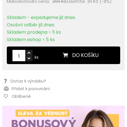
Maloobchodní cena:
399 Kč,
Ušetříte:
30 Kč (-8%)
Skladem - expedujeme již dnes
Osobní odběr již dnes
Skladem prodejna > 5 ks
Skladem eshop > 5 ks
DO KOŠÍKU
ks
Dotaz k výrobku?
Přidat k porovnání
Oblíbené