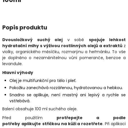
Popis produktu
Dvousložkový suchý olej
v sobě
spojuje lehkost
hydratační mlhy s výživou rostlinných olejů a extraktů
z
violky, organického měsíčku, rozmarýnu a heřmánku. To vše
je doplněno o nezaměnitelnou vůni pomeranče, benzoe a
levandule.
Hlavní výhody
Olej je multifunkční pro tělo i pleť.
Pokožku zanechává rozzářenou, hydratovanou a hebkou.
Snadno se aplikuje, není mastný ani lepivý a rychle se
vstřebává.
Balení obsahuje 100 ml suchého oleje.
Před použitím
protřepejte
a
podle
potřeby
aplikujte
střičkou na kůži a rozetřete
. Při aplikaci