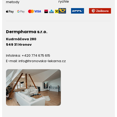
rychle
metody
Dermpharma s.r.o.
Kudrnáčova 280
549 31 Hronov
Infolinka:
+420 774 675 615
E-mail:
info@hronovska-lekarna.cz