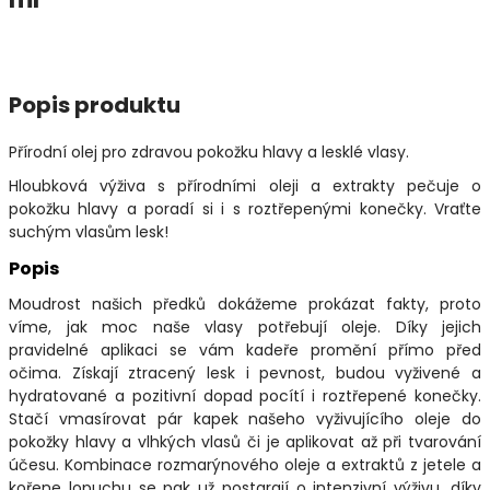
Popis produktu
Přírodní olej pro zdravou pokožku hlavy a lesklé vlasy.
Hloubková výživa s přírodními oleji a extrakty pečuje o
pokožku hlavy a poradí si i s roztřepenými konečky. Vraťte
suchým vlasům lesk!
Popis
Moudrost našich předků dokážeme prokázat fakty, proto
víme, jak moc naše vlasy potřebují oleje. Díky jejich
pravidelné aplikaci se vám kadeře promění přímo před
očima. Získají ztracený lesk i pevnost, budou vyživené a
hydratované a pozitivní dopad pocítí i roztřepené konečky.
Stačí vmasírovat pár kapek našeho vyživujícího oleje do
pokožky hlavy a vlhkých vlasů či je aplikovat až při tvarování
účesu. Kombinace rozmarýnového oleje a extraktů z jetele a
kořene lopuchu se pak už postarají o intenzivní výživu, díky