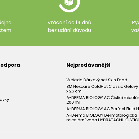
ejna
Vrácení do 14 dnů
Ry
ístem
bez udání důvodu
va
 Podpora
Nejprodávanější
Weleda Dárkový set Skin Food
3M Nexcare ColdHot Classic Gelový 
x 26 cm
A-DERMA BIOLOGY AC Čisticí micelá
návky
200 ml
A-DERMA BIOLOGY AC Perfect Fluid H
A-Derma BIOLOGY Dermatologická
micelární voda HYDRATAČNÍ-ČISTICÍ