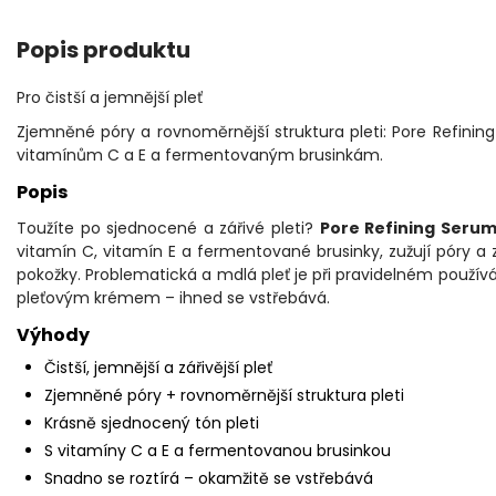
Popis produktu
Pro čistší a jemnější pleť
Zjemněné póry a rovnoměrnější struktura pleti: Pore Refinin
vitamínům C a E a fermentovaným brusinkám.
Popis
Toužíte po sjednocené a zářivé pleti?
Pore Refining Seru
vitamín C, vitamín E a fermentované brusinky, zužují póry a za
pokožky. Problematická a mdlá pleť je při pravidelném použív
pleťovým krémem – ihned se vstřebává.
Výhody
Čistší, jemnější a zářivější pleť
Zjemněné póry + rovnoměrnější struktura pleti
Krásně sjednocený tón pleti
S vitamíny C a E a fermentovanou brusinkou
Snadno se roztírá – okamžitě se vstřebává