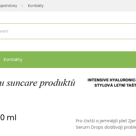
bjednávky
Kontakty
se nakupuje
:
Vitamíny, minerály
Přípravky na atopický ekzém
Bio kos
Kontakty
30 ml
Pro čistší a jemnější pleť Z
Serum Drops dodávají probl