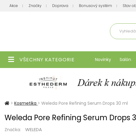
Akce
Značky
Doprava
Bonusový systém
Stav o
Aktuálně
VŠECHNY KATEGORIE
Novinky
Salón
>
Kosmetika
>
Weleda Pore Refining Serum Drops 30 ml
Weleda Pore Refining Serum Drops 
WELEDA
Značka: