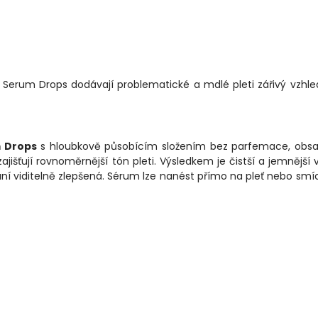
g Serum Drops dodávají problematické a mdlé pleti zářivý vzhle
m Drops
s hloubkově působícím složením bez parfemace, obsah
jišťují rovnoměrnější tón pleti. Výsledkem je čistší a jemnější 
ání viditelně zlepšená. Sérum lze nanést přímo na pleť nebo smí