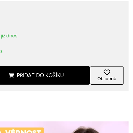
již dnes
ks
PŘIDAT
DO KOŠÍKU
Oblíbené