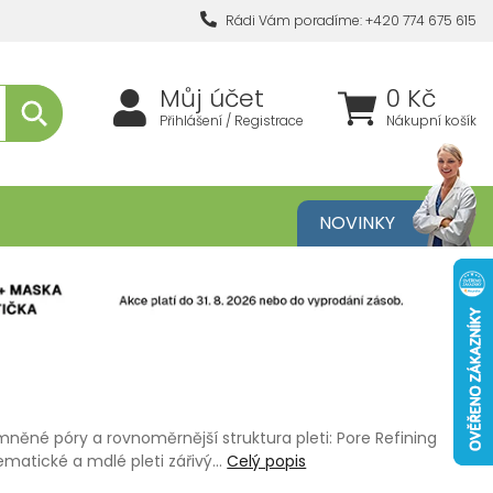
Rádi Vám poradíme: +420 774 675 615
Můj účet
0 Kč
Přihlášení / Registrace
Nákupní košík
metika
NOVINKY
jemněné póry a rovnoměrnější struktura pleti: Pore Refining
ematické a mdlé pleti zářivý…
Celý popis