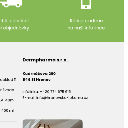
chlé odeslání
Rádi poradíme
ší objednávky
na naší info lince
Dermpharma s.r.o.
Kudrnáčova 280
obklad 11
549 31 Hronov
rní voda
Infolinka:
+420 774 675 615
E-mail:
info@hronovska-lekarna.cz
.A. 40ml
 400 ml