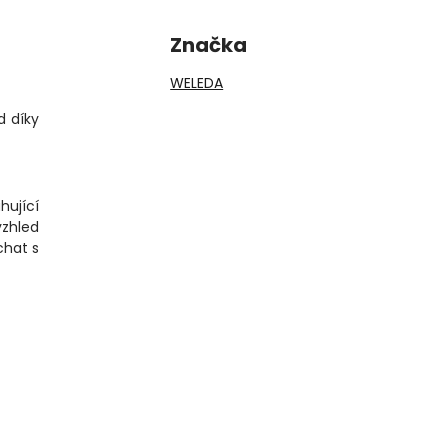
Značka
WELEDA
d díky
ující
vzhled
chat s