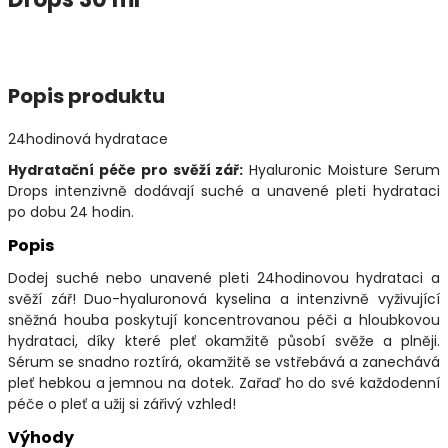
Popis produktu
24hodinová hydratace
Hydratační péče pro svěží zář:
Hyaluronic Moisture Serum
Drops intenzivně dodávají suché a unavené pleti hydrataci
po dobu 24 hodin.
Popis
Dodej suché nebo unavené pleti 24hodinovou hydrataci a
svěží zář! Duo-hyaluronová kyselina a intenzivně vyživující
sněžná houba poskytují koncentrovanou péči a hloubkovou
hydrataci, díky které pleť okamžitě působí svěže a plněji.
Sérum se snadno roztírá, okamžitě se vstřebává a zanechává
pleť hebkou a jemnou na dotek. Zařaď ho do své každodenní
péče o pleť a užij si zářivý vzhled!
Výhody