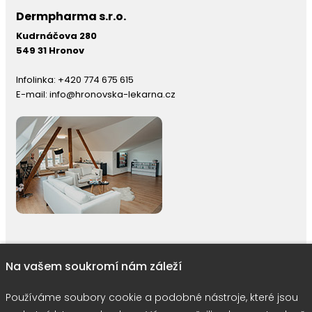
Dermpharma s.r.o.
Kudrnáčova 280
549 31 Hronov
Infolinka:
+420 774 675 615
E-mail:
info@hronovska-lekarna.cz
Na vašem soukromí nám záleží
right © 2026 |
E-shop JEDNIČKY
|
Marketing
DOKTOR ESHOP
&
BA
Používáme soubory cookie
Používáme soubory cookie a podobné nástroje, které jsou