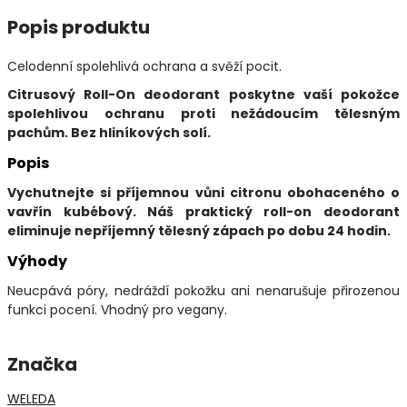
Popis produktu
Celodenní spolehlivá ochrana a svěží pocit.
Citrusový Roll-On deodorant poskytne vaší pokožce
spolehlivou ochranu proti nežádoucím tělesným
pachům. Bez hliníkových solí.
Popis
Vychutnejte si příjemnou vůni citronu obohaceného o
vavřín kubébový. Náš praktický roll-on deodorant
eliminuje nepříjemný tělesný zápach po dobu 24 hodin.
Výhody
Neucpává póry, nedráždí pokožku ani nenarušuje přirozenou
funkci pocení. Vhodný pro vegany.
Značka
WELEDA