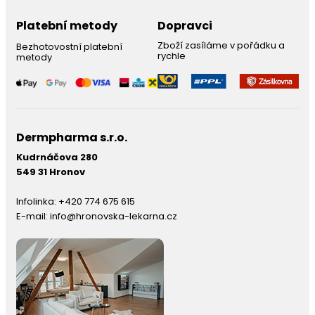
Platební metody
Dopravci
Zboží zasíláme v pořádku a
Bezhotovostní platební
rychle
metody
Dermpharma s.r.o.
Kudrnáčova 280
549 31 Hronov
Infolinka:
+420 774 675 615
E-mail:
info@hronovska-lekarna.cz