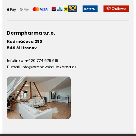
Dermpharma s.r.o.
Kudrnáčova 280
549 31 Hronov
Infolinka:
+420 774 675 615
E-mail:
info@hronovska-lekarna.cz