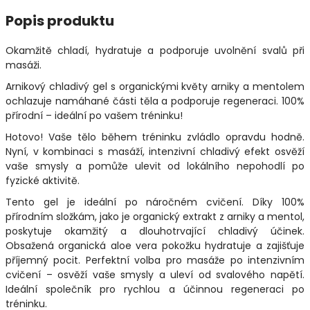
Popis produktu
Okamžitě chladí, hydratuje a podporuje uvolnění svalů při
masáži.
Arnikový chladivý gel s organickými květy arniky a mentolem
ochlazuje namáhané části těla a podporuje regeneraci. 100%
přírodní – ideální po vašem tréninku!
Hotovo! Vaše tělo během tréninku zvládlo opravdu hodně.
Nyní, v kombinaci s masáží, intenzivní chladivý efekt osvěží
vaše smysly a pomůže ulevit od lokálního nepohodlí po
fyzické aktivitě.
Tento gel je ideální po náročném cvičení. Díky 100%
přírodním složkám, jako je organický extrakt z arniky a mentol,
poskytuje okamžitý a dlouhotrvající chladivý účinek.
Obsažená organická aloe vera pokožku hydratuje a zajišťuje
příjemný pocit. Perfektní volba pro masáže po intenzivním
cvičení – osvěží vaše smysly a uleví od svalového napětí.
Ideální společník pro rychlou a účinnou regeneraci po
tréninku.