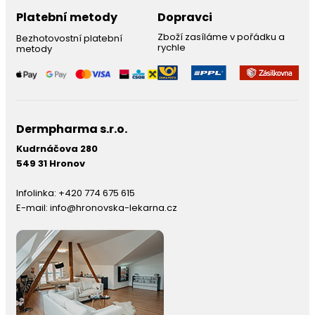
Platební metody
Dopravci
Zboží zasíláme v pořádku a
Bezhotovostní platební
rychle
metody
Dermpharma s.r.o.
Kudrnáčova 280
549 31 Hronov
Infolinka:
+420 774 675 615
E-mail:
info@hronovska-lekarna.cz