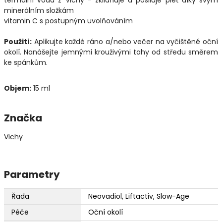
minerálním složkám
vitamin C s postupným uvolňováním
Použití:
Aplikujte každé ráno a/nebo večer na vyčištěné oční
okolí. Nanášejte jemnými krouživými tahy od středu směrem
ke spánkům.
Objem:
15 ml
Značka
Vichy
Parametry
Řada
Neovadiol, Liftactiv, Slow-Age
Péče
Oční okolí