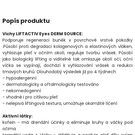
Popis produktu
Vichy LIFTACTIV Eyes DERM SOURCE:
Podporuje regeneraci buněk v povrchové vrstvě pokožky
.Působí proti degradaci kolagenových a elastinových vláken,
vyhlazuje pleť v očním okolí, reguluje tvorbu vrásek. Působí
jako biologický lifting a viditelně tak omlazuje okolí očí, oční
víčka se vypínají, dochází k vyhlazování vrásek a redukci
tmavých kruhů. Dlouhodobý výsledek již po 4 týdnech
- hypoalergenní
- dermatologicky a oftalmologicky testováno
- nekomedogenní
- vhodné i pro citlivou pleť
- nelepivá liftingová textura, umožňuje okamžité líčení
Aktivní látky:
kofein - má drenážní účinky a eliminuje kruhy a váčky pod
očima
termální voda z Vichy - zklidňuje a posiluje pleť díky svým