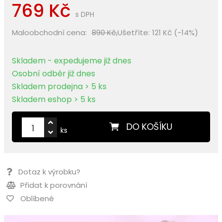
769 Kč
s DPH
Maloobchodní cena:
890 Kč,
Ušetříte:
121 Kč (-14%)
Skladem - expedujeme již dnes
Osobní odběr již dnes
Skladem prodejna > 5 ks
Skladem eshop > 5 ks
DO KOŠÍKU
ks
Dotaz k výrobku?
Přidat k porovnání
Oblíbené