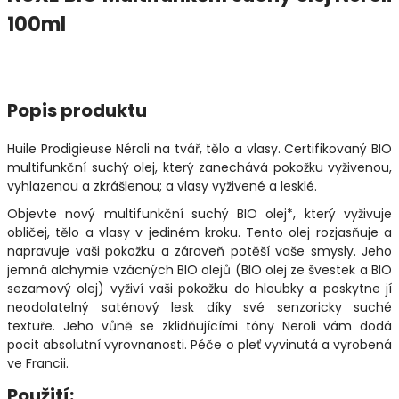
100ml
Popis produktu
Huile Prodigieuse Néroli na tvář, tělo a vlasy. Certifikovaný BIO
multifunkční suchý olej, který zanechává pokožku vyživenou,
vyhlazenou a zkrášlenou; a vlasy vyživené a lesklé.
Objevte nový multifunkční suchý BIO olej*, který vyživuje
obličej, tělo a vlasy v jediném kroku. Tento olej rozjasňuje a
napravuje vaši pokožku a zároveň potěší vaše smysly. Jeho
jemná alchymie vzácných BIO olejů (BIO olej ze švestek a BIO
sezamový olej) vyživí vaši pokožku do hloubky a poskytne jí
neodolatelný saténový lesk díky své senzoricky suché
textuře. Jeho vůně se zklidňujícími tóny Neroli vám dodá
pocit absolutní vyrovnanosti. Péče o pleť vyvinutá a vyrobená
ve Francii.
Použití: