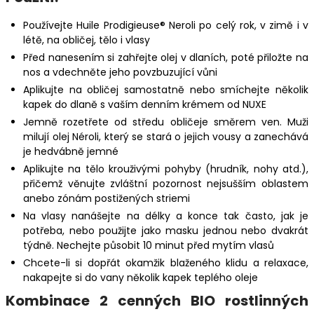
Používejte Huile Prodigieuse® Neroli po celý rok, v zimě i v
létě, na obličej, tělo i vlasy
Před nanesením si zahřejte olej v dlaních, poté přiložte na
nos a vdechněte jeho povzbuzující vůni
Aplikujte na obličej samostatně nebo smíchejte několik
kapek do dlaně s vaším denním krémem od NUXE
Jemně rozetřete od středu obličeje směrem ven. Muži
milují olej Néroli, který se stará o jejich vousy a zanechává
je hedvábně jemné
Aplikujte na tělo krouživými pohyby (hrudník, nohy atd.),
přičemž věnujte zvláštní pozornost nejsušším oblastem
anebo zónám postižených striemi
Na vlasy nanášejte na délky a konce tak často, jak je
potřeba, nebo použijte jako masku jednou nebo dvakrát
týdně. Nechejte působit 10 minut před mytím vlasů
Chcete-li si dopřát okamžik blaženého klidu a relaxace,
nakapejte si do vany několik kapek teplého oleje
Kombinace 2 cenných BIO rostlinných