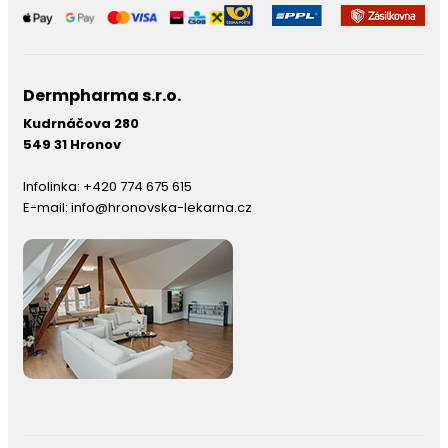
Dermpharma s.r.o.
Kudrnáčova 280
549 31 Hronov
Infolinka:
+420 774 675 615
E-mail:
info@hronovska-lekarna.cz