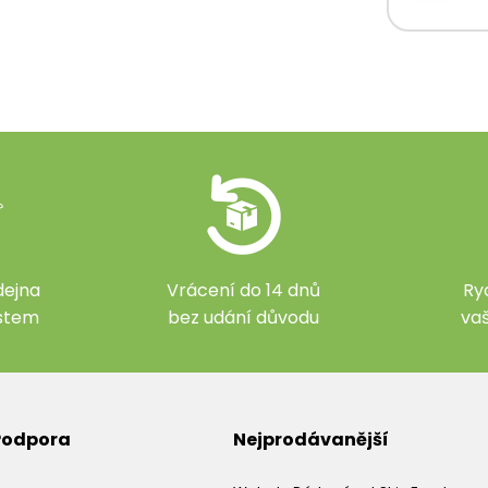
ejna
Vrácení do 14 dnů
Ry
ístem
bez udání důvodu
va
 Podpora
Nejprodávanější