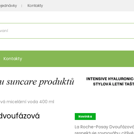
bjednávky
Kontakty
se nakupuje
:
Vitamíny, minerály
Přípravky na atopický ekzém
Bio kos
Kontakty
ová micelární voda 400 ml
 dvoufázová
Novinka
La Roche-Posay Dvoufázová 
respektuje rovnováhu citlivé 