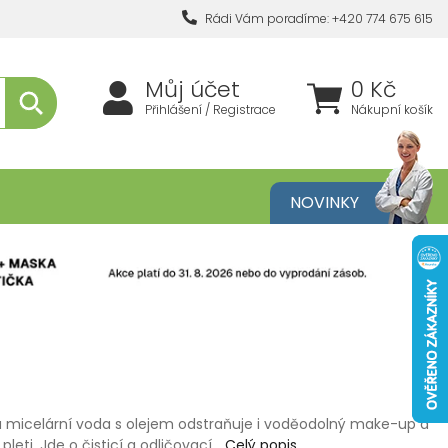
Rádi Vám poradíme: +420 774 675 615
Můj účet
0 Kč
Přihlášení / Registrace
Nákupní košík
metika
NOVINKY
micelární voda s olejem odstraňuje i voděodolný make-up a
pleti. Jde o čisticí a odličovací…
Celý popis