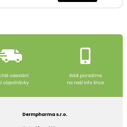
chlé odeslání
Rádi poradíme
ší objednávky
na naší info lince
Dermpharma s.r.o.