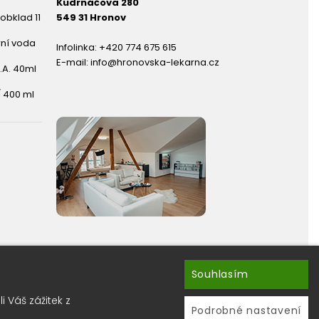
Kudrnáčova 280
obklad 11
549 31 Hronov
rní voda
Infolinka:
+420 774 675 615
E-mail:
info@hronovska-lekarna.cz
.A. 40ml
 400 ml
Souhlasím
hránky ?
 Váš zážitek z
ru newsletterů.
Podrobné nastavení