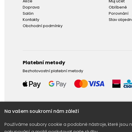
Akce
Můj účet
Doprava
Oblíbené
Salón
Porovnání
Kontakty
Stav objed
Obchodní podmínky
Platební metody
Bezhotovostní platební metody
Na vašem soukromí nám záleží
Potřebujete poradit ?
Používáme soubory cookie a podobné nástroje, které jsou n
Obraťte se na naší linku: +420 774 675 615
nakupování a mohli poskytovat naše služby.