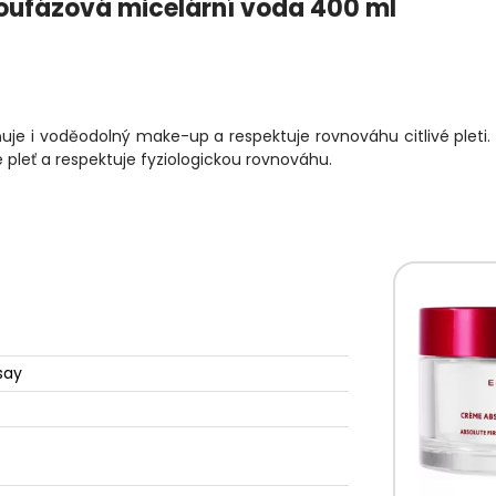
voufázová micelární voda 400 ml
je i voděodolný make-up a respektuje rovnováhu citlivé pleti.
e pleť a respektuje fyziologickou rovnováhu.
say