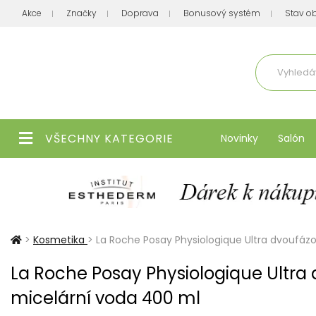
Akce
Značky
Doprava
Bonusový systém
Stav o
Aktuálně
VŠECHNY KATEGORIE
Novinky
Salón
>
Kosmetika
>
La Roche Posay Physiologique Ultra dvoufáz
La Roche Posay Physiologique Ultra
micelární voda 400 ml