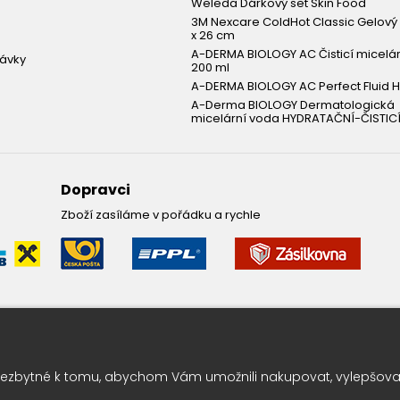
Weleda Dárkový set Skin Food
3M Nexcare ColdHot Classic Gelový 
x 26 cm
A-DERMA BIOLOGY AC Čisticí micelá
návky
200 ml
A-DERMA BIOLOGY AC Perfect Fluid H
A-Derma BIOLOGY Dermatologická
micelární voda HYDRATAČNÍ-ČISTICÍ
Dopravci
Zboží zasíláme v pořádku a rychle
Leták pravidelně k vám do sc
ezbytné k tomu, abychom Vám umožnili nakupovat, vylepšovali
Chcete vědět o výhodných nabídkách jako první ? Přihlašte se k odbě