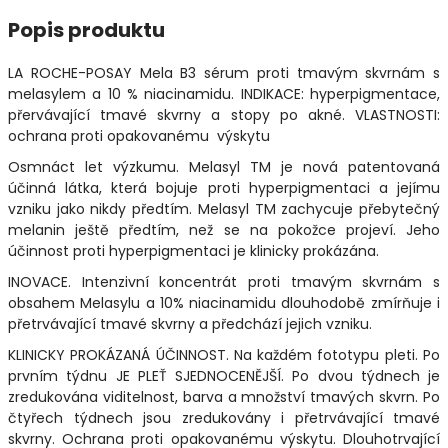
Popis produktu
LA ROCHE-POSAY Mela B3 sérum proti tmavým skvrnám s
melasylem a 10 % niacinamidu. INDIKACE: hyperpigmentace,
přervávající tmavé skvrny a stopy po akné. VLASTNOSTI:
ochrana proti opakovanému výskytu
Osmnáct let výzkumu. Melasyl TM je nová patentovaná
účinná látka, která bojuje proti hyperpigmentaci a jejímu
vzniku jako nikdy předtím. Melasyl TM zachycuje přebytečný
melanin ještě předtím, než se na pokožce projeví. Jeho
účinnost proti hyperpigmentaci je klinicky prokázána.
INOVACE. Intenzivní koncentrát proti tmavým skvrnám s
obsahem Melasylu a 10% niacinamidu dlouhodobě zmírňuje i
přetrvávající tmavé skvrny a předchází jejich vzniku.
KLINICKY PROKÁZANÁ ÚČINNOST. Na každém fototypu pleti. Po
prvním týdnu JE PLEŤ SJEDNOCENĚJŠÍ. Po dvou týdnech je
zredukována viditelnost, barva a množství tmavých skvrn. Po
čtyřech týdnech jsou zredukovány i přetrvávající tmavé
skvrny. Ochrana proti opakovanému výskytu. Dlouhotrvající