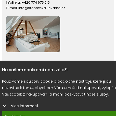
Infolinka:
+420 774 675 615
E-mail:
info@hronovska-lekarna.cz
Na vašem soukromí nám záleží
right © 2026 |
E-shop JEDNIČKY
|
Marketing
DOKTOR ESHOP
&
BA
Používáme soubory cookie
Používáme soubory cookie a podobné nástroje, které jsou
nezbytné k tomu, abychom Vám umožnili nakupovat, vylepšo
Váš zážitek z nakupování a mohli poskytovat naše služby.
Více informací