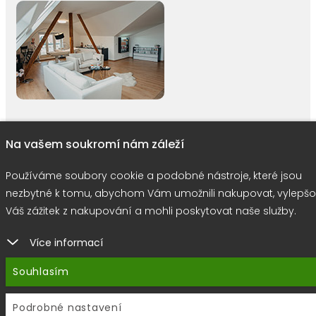
Na vašem soukromí nám záleží
right © 2026 |
E-shop JEDNIČKY
|
Marketing
DOKTOR ESHOP
&
BA
Používáme soubory cookie
Používáme soubory cookie a podobné nástroje, které jsou
nezbytné k tomu, abychom Vám umožnili nakupovat, vylepšo
Váš zážitek z nakupování a mohli poskytovat naše služby.
Více informací
Souhlasím
Podrobné nastavení