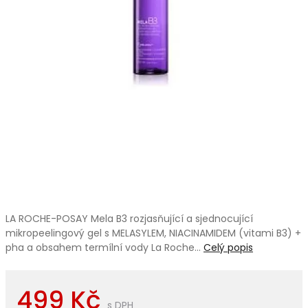
LA ROCHE-POSAY Mela B3 rozjasňující a sjednocující
mikropeelingový gel s MELASYLEM, NIACINAMIDEM (vitami B3) +
pha a obsahem termílní vody La Roche…
Celý popis
499 Kč
s DPH