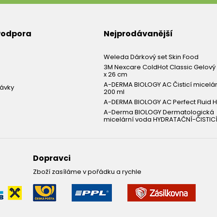
 Podpora
Nejprodávanější
Weleda Dárkový set Skin Food
3M Nexcare ColdHot Classic Gelový 
x 26 cm
A-DERMA BIOLOGY AC Čisticí micelá
návky
200 ml
A-DERMA BIOLOGY AC Perfect Fluid H
A-Derma BIOLOGY Dermatologická
micelární voda HYDRATAČNÍ-ČISTICÍ
Dopravci
Zboží zasíláme v pořádku a rychle