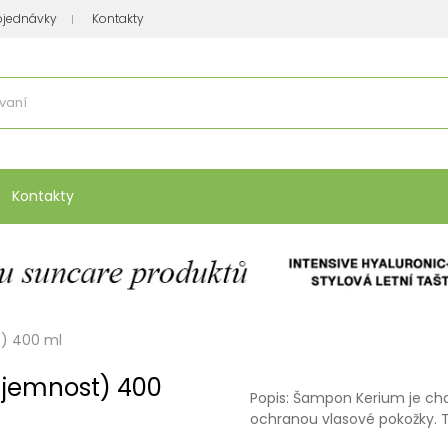
bjednávky
Kontakty
se nakupuje
:
Vitamíny, minerály
Přípravky na atopický ekzém
Bio kos
Kontakty
t) 400 ml
 jemnost) 400
Popis: Šampon Kerium je cha
ochranou vlasové pokožky. T