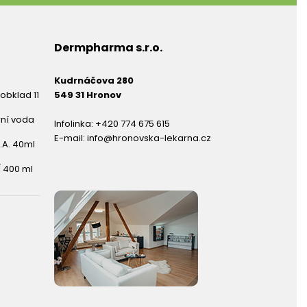
Dermpharma s.r.o.
Kudrnáčova 280
obklad 11
549 31 Hronov
rní voda
Infolinka:
+420 774 675 615
E-mail:
info@hronovska-lekarna.cz
.A. 40ml
 400 ml