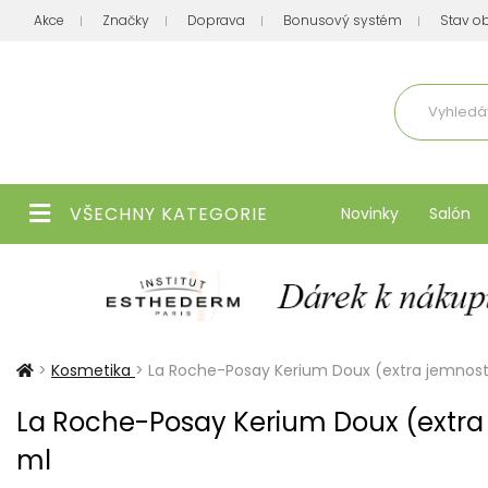
Akce
Značky
Doprava
Bonusový systém
Stav o
Aktuálně
VŠECHNY KATEGORIE
Novinky
Salón
>
Kosmetika
>
La Roche-Posay Kerium Doux (extra jemnos
La Roche-Posay Kerium Doux (extra
ml