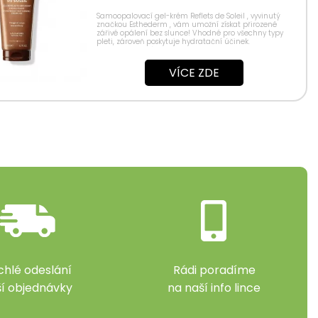
Samoopalovací gel-krém Reflets de Soleil , vyvinutý
značkou Esthederm , vám umožní získat přirozené
zářivé opálení bez slunce! Vhodné pro všechny typy
pleti, zároveň poskytuje hydratační účinek.
Samoopalovací...
VÍCE ZDE
chlé odeslání
Rádi poradíme
ší objednávky
na naší info lince