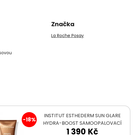
Značka
La Roche Posay
asovou
INSTITUT ESTHEDERM SUN GLARE
-18%
HYDRA-BOOST SAMOOPALOVACÍ
1 390 Kč
GEL-KRÉM