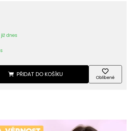
již dnes
ks
PŘIDAT
DO KOŠÍKU
Oblíbené