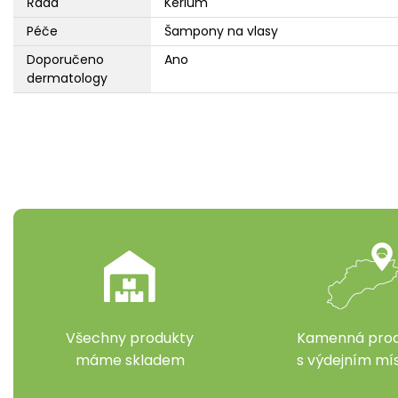
Řada
Kerium
Péče
Šampony na vlasy
Doporučeno
Ano
dermatology
Všechny produkty
Kamenná prod
máme skladem
s výdejním m