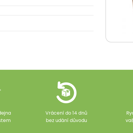
ejna
Vrácení do 14 dnů
Ry
ístem
bez udání důvodu
va