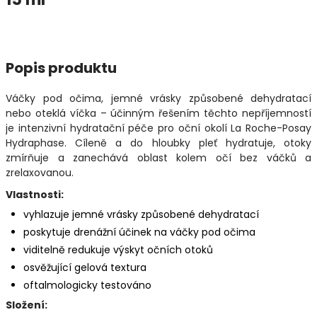
Popis produktu
Váčky pod očima, jemné vrásky způsobené dehydratací
nebo oteklá víčka – účinným řešením těchto nepříjemností
je intenzivní hydratační péče pro oční okolí La Roche-Posay
Hydraphase. Cíleně a do hloubky pleť hydratuje, otoky
zmírňuje a zanechává oblast kolem očí bez váčků a
zrelaxovanou.
Vlastnosti:
vyhlazuje jemné vrásky způsobené dehydratací
poskytuje drenážní účinek na váčky pod očima
viditelně redukuje výskyt očních otoků
osvěžující gelová textura
oftalmologicky testováno
Složení: