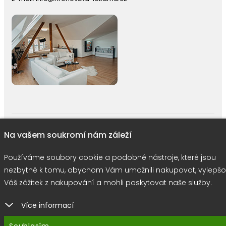
right © 2026 |
E-shop JEDNIČKY
|
Marketing
DOKTOR ESHOP
&
BA
Na vašem soukromí nám záleží
Používáme soubory cookie
Používáme soubory cookie a podobné nástroje, které jsou
nezbytné k tomu, abychom Vám umožnili nakupovat, vylepšo
Váš zážitek z nakupování a mohli poskytovat naše služby.
Více informací