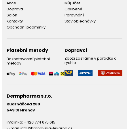
Akce
Můj účet
Doprava
Oblíbené
Salón
Porovnání
Kontakty
Stav objednávky
Obchodní podmínky
Platební metody
Dopravci
Zboží zasíláme v pořádku a
Bezhotovostní platební
rychle
metody
Dermpharma s.r.o.
Kudrnáčova 280
549 31 Hronov
Infolinka:
+420 774 675 615
E-mail:
info@hronovska-lekarna.cz