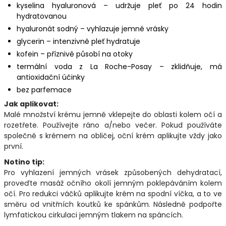
kyselina hyaluronová – udržuje pleť po 24 hodin
hydratovanou
hyaluronát sodný – vyhlazuje jemné vrásky
glycerin – intenzivně pleť hydratuje
kofein – příznivě působí na otoky
termální voda z La Roche-Posay – zklidňuje, má
antioxidační účinky
bez parfemace
Jak aplikovat:
Malé množství krému jemně vklepejte do oblasti kolem očí a
rozetřete. Používejte ráno a/nebo večer. Pokud používáte
společně s krémem na obličej, oční krém aplikujte vždy jako
první.
Notino tip:
Pro vyhlazení jemných vrásek způsobených dehydratací,
proveďte masáž očního okolí jemným poklepáváním kolem
očí. Pro redukci váčků aplikujte krém na spodní víčka, a to ve
směru od vnitřních koutků ke spánkům. Následně podpořte
lymfatickou cirkulaci jemným tlakem na spáncích.