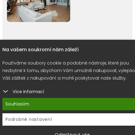
right © 2026 |
E-shop JEDNIČKY
|
Marketing
DOKTOR ESHOP
&
BA
Na vašem soukromí nám záleží
Používáme soubory cookie
Používáme soubory cookie a podobné nástroje, které jsou
nezbytné k tomu, abychom Vám umožnili nakupovat, vylepšo
Váš zážitek z nakupování a mohli poskytovat naše služby.
Více informací
Souhlasím
Podrobné nastavení
Odmítnout vše