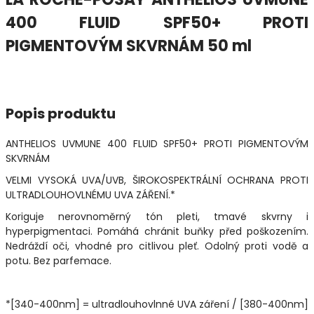
400 FLUID SPF50+ PROTI
PIGMENTOVÝM SKVRNÁM 50 ml
Popis produktu
ANTHELIOS UVMUNE 400 FLUID SPF50+ PROTI PIGMENTOVÝM
SKVRNÁM
VELMI VYSOKÁ UVA/UVB, ŠIROKOSPEKTRÁLNÍ OCHRANA PROTI
ULTRADLOUHOVLNÉMU UVA ZÁŘENÍ.*
Koriguje nerovnoměrný tón pleti, tmavé skvrny i
hyperpigmentaci. Pomáhá chránit buňky před poškozením.
Nedráždí oči, vhodné pro citlivou pleť. Odolný proti vodě a
potu. Bez parfemace.
*[340-400nm] = ultradlouhovlnné UVA záření / [380-400nm]