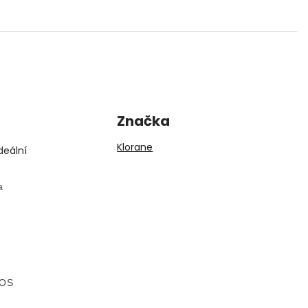
Značka
Klorane
deální
a
SOS