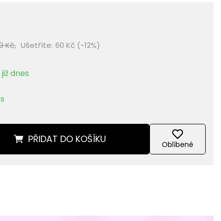
9 Kč,
Ušetříte:
60 Kč (-12%)
již dnes
ks
PŘIDAT
DO KOŠÍKU
Oblíbené