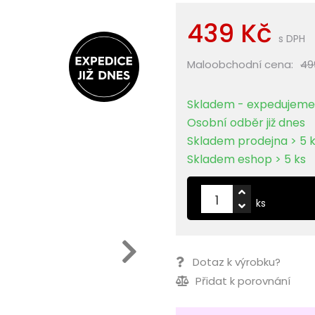
439 Kč
s DPH
Maloobchodní cena:
49
Skladem - expedujeme 
Osobní odběr již dnes
Skladem prodejna > 5 
Skladem eshop > 5 ks
ks
Dotaz k výrobku?
Přidat k porovnání