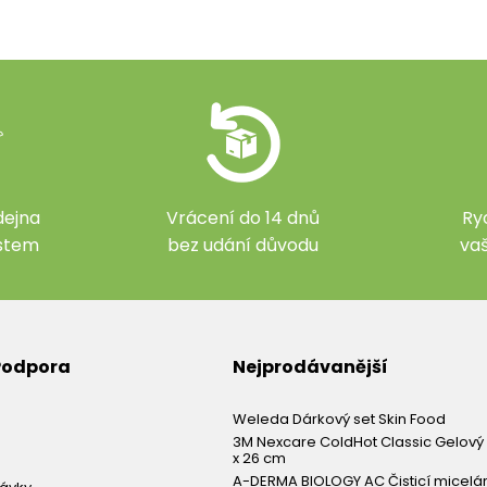
ejna
Vrácení do 14 dnů
Ry
ístem
bez udání důvodu
va
 Podpora
Nejprodávanější
Weleda Dárkový set Skin Food
3M Nexcare ColdHot Classic Gelový 
x 26 cm
A-DERMA BIOLOGY AC Čisticí micelá