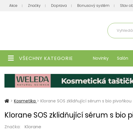
Akce
Značky
Doprava
Bonusový systém
Stav o
Aktuálně
VŠECHNY KATEGORIE
Novinky
Salón
>
Kosmetika
>
Klorane SOS zklidňující sérum s bio pivoňkou
Klorane SOS zklidňující sérum s bio 
Klorane
Značka: