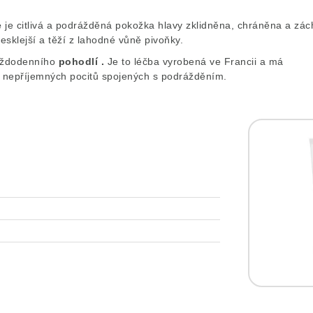
e
je citlivá a podrážděná pokožka hlavy zklidněna, chráněna a zác
lesklejší a těží z lahodné vůně pivoňky.
ždodenního
pohodlí .
Je to léčba vyrobená ve Francii a má
u nepříjemných pocitů spojených s podrážděním.