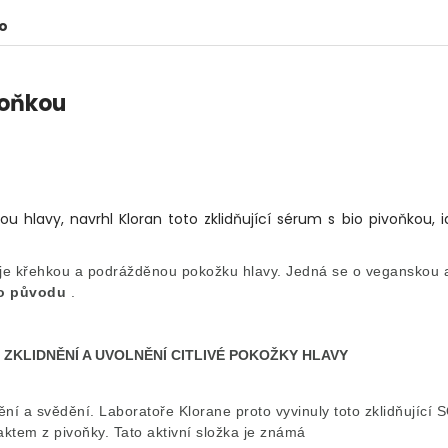
o
voňkou
u hlavy, navrhl Kloran toto zklidňující sérum s bio pivoňkou, i
uje křehkou a podrážděnou pokožku hlavy.
Jedná se o veganskou 
ho původu
.
ZKLIDNĚNÍ A UVOLNĚNÍ CITLIVÉ POKOŽKY HLAVY
ění a svědění.
Laboratoře Klorane proto vyvinuly toto zklidňující 
aktem z pivoňky.
Tato aktivní složka je známá