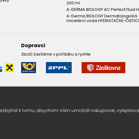
návky
200 ml
A-DERMA BIOLOGY AC Perfect Fluid H
A-Derma BIOLOGY Dermatologická
micelární voda HYDRATAČNÍ-ČISTICÍ
Dopravci
Zboží zasíláme v pořádku a rychle
Leták pravidelně k vám do sc
ezbytné k tomu, abychom Vám umožnili nakupovat, vylepšovali
Chcete vědět o výhodných nabídkách jako první ? Přihlašte se k odbě
KY
|
Marketing
DOKTOR ESHOP
&
BANERY