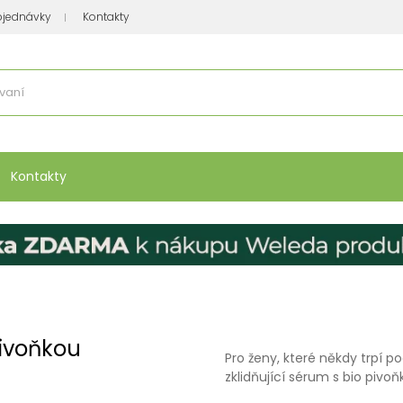
bjednávky
Kontakty
se nakupuje
:
Vitamíny, minerály
Přípravky na atopický ekzém
Bio kos
Kontakty
pivoňkou
Pro ženy, které někdy trpí p
zklidňující sérum s bio pivoň