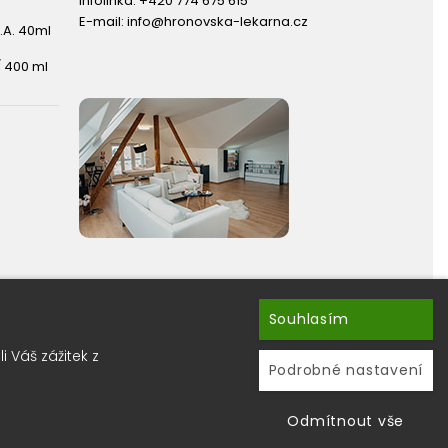
Infolinka:
+420 774 675 615
E-mail:
info@hronovska-lekarna.cz
.A. 40ml
 400 ml
Souhlasím
hránky ?
 Váš zážitek z
ru newsletterů.
Podrobné nastavení
Odmítnout vše
Používáme soubory cookie