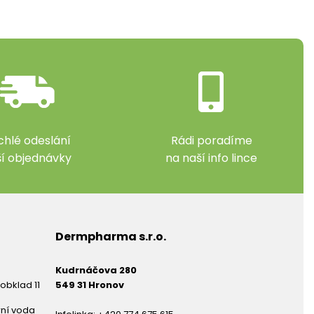
chlé odeslání
Rádi poradíme
ší objednávky
na naší info lince
Dermpharma s.r.o.
Kudrnáčova 280
obklad 11
549 31 Hronov
rní voda