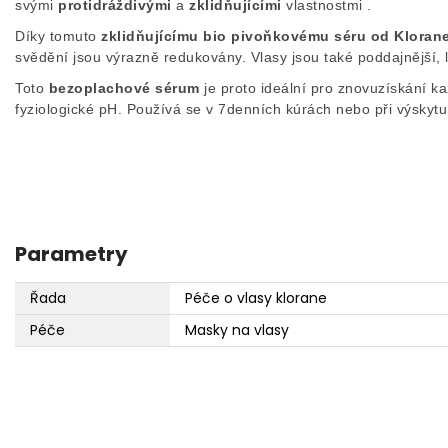
svými
protidráždivými
a
zklidňujícími
vlastnostmi .
Díky tomuto
zklidňujícímu bio pivoňkovému séru od Kloran
svědění jsou výrazně redukovány.
Vlasy jsou také poddajnější, 
Toto
bezoplachové sérum
je proto ideální pro znovuzískání
ka
fyziologické pH.
Používá se v 7denních kúrách nebo při výskyt
Parametry
Řada
Péče o vlasy klorane
Péče
Masky na vlasy