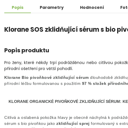
Popis
Parametry
Hodnocení
Fot
Klorane SOS zklidňující sérum s bio pi
Popis produktu
Pro ženy, které někdy trpí podrážděnou nebo citlivou pokožko
přírodní ošetření pro větší pohodlí.
Klorane Bio pivoňkové zklidňující sérum
dlouhodobě
zklidň
přírodní léčbu formulovanou s použitím
97 % složek přírodní
KLORANE ORGANICKÉ PIVOŇKOVÉ ZKLIDŇUJÍCÍ SÉRUM: KE 
Citlivá a oslabená pokožka hlavy je obecně náchylná k podrážd
sérum s bio pivoňkou jako
zklidňující sprej
formulovaný s extr