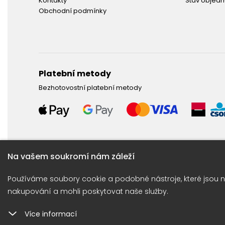
Kontakty
Stav objed
Obchodní podmínky
Platební metody
Bezhotovostní platební metody
Na vašem soukromí nám záleží
Potřebujete poradit ?
Používáme soubory cookie a podobné nástroje, které jsou n
Obraťte se na naší linku: +420 774 675 615
nakupování a mohli poskytovat naše služby.
Více informací
Copyright © 2026 |
E-shop JEDNIČ