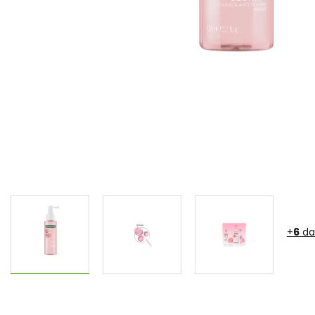
+
6
da