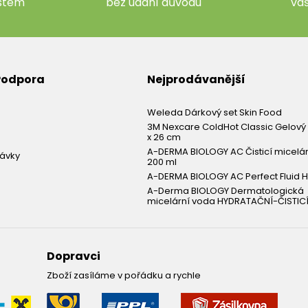
ístem
bez udání důvodu
va
 Podpora
Nejprodávanější
Weleda Dárkový set Skin Food
3M Nexcare ColdHot Classic Gelový 
x 26 cm
A-DERMA BIOLOGY AC Čisticí micelá
návky
200 ml
A-DERMA BIOLOGY AC Perfect Fluid H
A-Derma BIOLOGY Dermatologická
micelární voda HYDRATAČNÍ-ČISTICÍ
Dopravci
Zboží zasíláme v pořádku a rychle