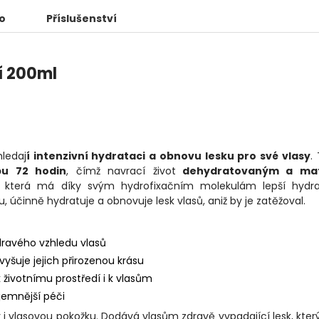
o
Příslušenství
í 200ml
hledaj
í intenzivní hydrataci a obnovu lesku pro své vlasy
.
bu 72 hodin
, čímž navrací život
dehydratovaným a ma
, která má díky svým hydrofixačním molekulám lepší hydra
, účinně hydratuje a obnovuje lesk vlasů, aniž by je zatěžoval.
zdravého vzhledu vlasů
uje jejich přirozenou krásu
 k životnímu prostředí i k vlasům
í jemnější péči
 i vlasovou pokožku. Dodává vlasům zdravě vypadající lesk, který