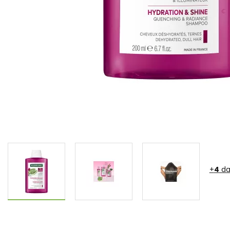
+
4
da