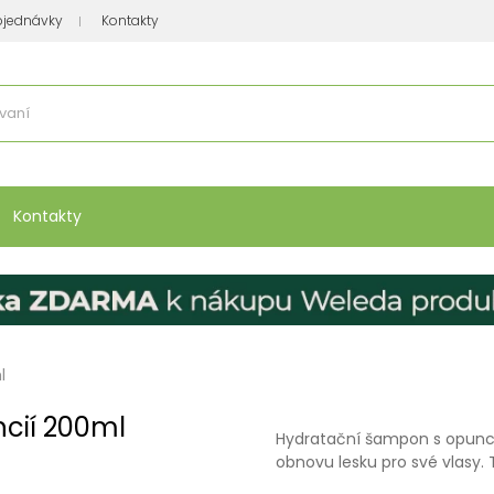
bjednávky
Kontakty
se nakupuje
:
Vitamíny, minerály
Přípravky na atopický ekzém
Bio kos
Kontakty
l
cií 200ml
Hydratační šampon s opuncií j
obnovu lesku pro své vlasy