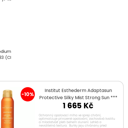
sodium
33 (CI
Institut Esthederm Adaptasun
-10%
Protective Silky Mist Strong Sun ***
1 665 Kč
Ochranný opalovací mlha ve spreji chrání,
optimalizuje přirozené opalování, zachovává kvalitu
a mladistvost pleti během slunění. Lehká a
neviditelná textura. Buňky jsou chráněny před