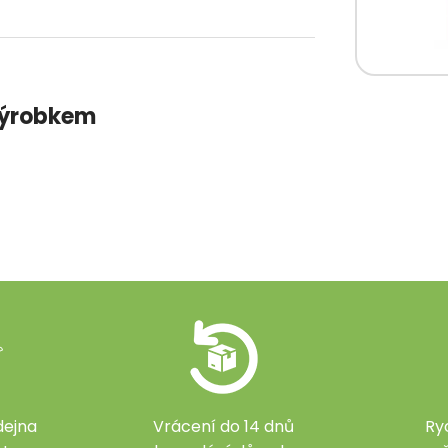
 výrobkem
ejna
Vrácení do 14 dnů
Ry