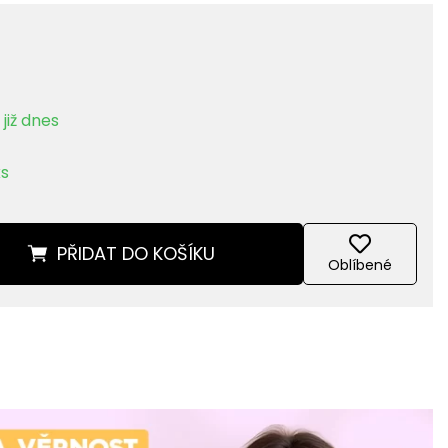
již dnes
ks
PŘIDAT
DO KOŠÍKU
Oblíbené