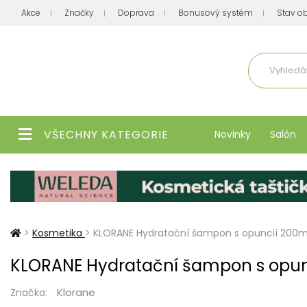
Akce
Značky
Doprava
Bonusový systém
Stav o
Aktuálně
VŠECHNY KATEGORIE
Novinky
Salón
>
Kosmetika
>
KLORANE Hydratační šampon s opuncií 200m
KLORANE Hydratační šampon s opun
Klorane
Značka: