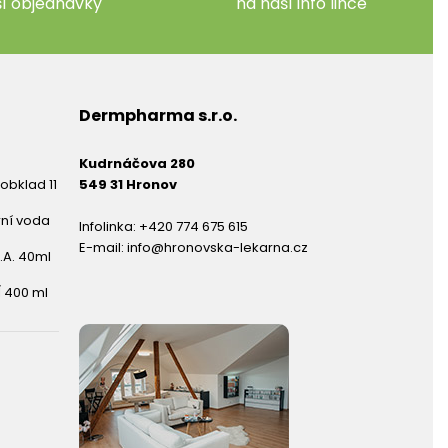
ší objednávky
na naší info lince
Dermpharma s.r.o.
Kudrnáčova 280
obklad 11
549 31 Hronov
rní voda
Infolinka:
+420 774 675 615
E-mail:
info@hronovska-lekarna.cz
.A. 40ml
 400 ml