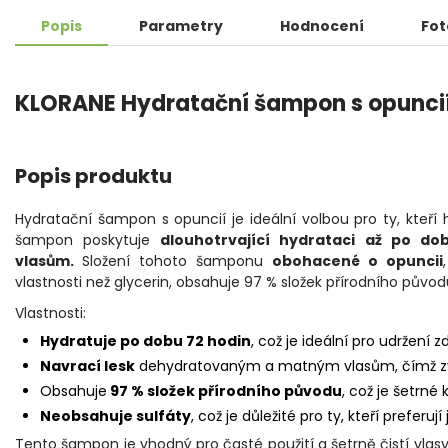
Popis
Parametry
Hodnocení
Fot
KLORANE Hydratační šampon s opunci
Popis produktu
Hydratační šampon s opuncií je ideální volbou pro ty, kteří 
šampon poskytuje
dlouhotrvající hydrataci až po do
vlasům.
Složení tohoto šamponu
obohacené o opuncii
vlastnosti než glycerin, obsahuje 97 % složek přírodního původu
Vlastnosti:
Hydratuje po dobu 72 hodin
, což je ideální pro udržení 
Navrací lesk
dehydratovaným a matným vlasům, čímž zvyš
Obsahuje
97 % složek přírodního původu
, což je šetrné
Neobsahuje sulfáty
, což je důležité pro ty, kteří preferuj
Tento šampon je vhodný pro časté použití a šetrně čistí vlasy