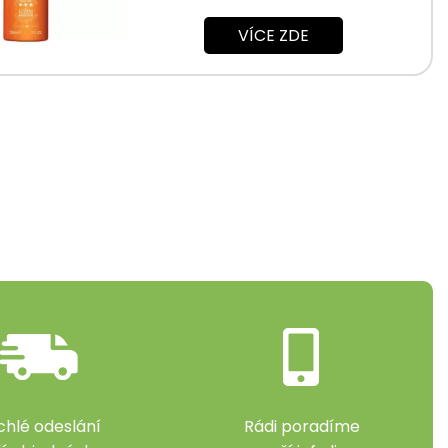
poškozením a spálením UVA/UVB filtry v kombinaci s...
VÍCE ZDE
chlé odeslání
Rádi poradíme