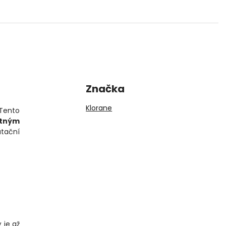
Značka
Klorane
 Tento
tným
tační
 je až