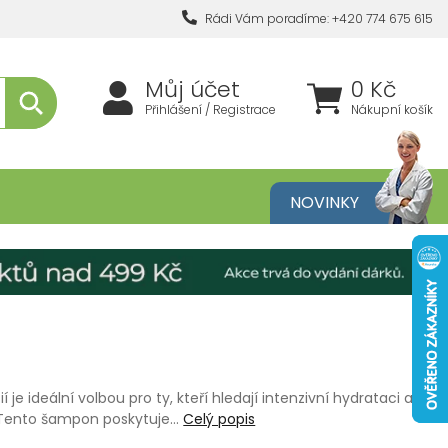
Rádi Vám poradíme: +420 774 675 615
Můj účet
0 Kč
Přihlášení / Registrace
Nákupní košík
metika
NOVINKY
e ideální volbou pro ty, kteří hledají intenzivní hydrataci a
. Tento šampon poskytuje…
Celý popis