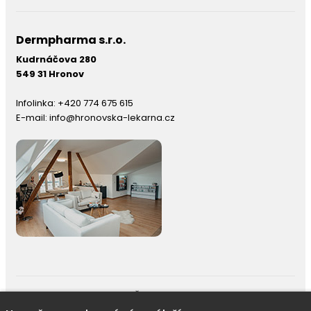
Dermpharma s.r.o.
Kudrnáčova 280
549 31 Hronov
Infolinka:
+420 774 675 615
E-mail:
info@hronovska-lekarna.cz
right © 2026 |
E-shop JEDNIČKY
|
Marketing
DOKTOR ESHOP
&
BA
Používáme soubory cookie