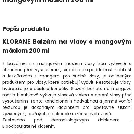
Popis produktu
KLORANE Balzám na vlasy s mangovým
máslem 200 ml
S balzámem s mangovým máslem vlasy jsou vyživené a
chráněné před vysoušením, vrací se jim poddajnost, hebkost
a lesk.Balzám s mangem, pro suché vlasy, je oblíbeným
produktem pro vlasy, které potřebují vyživit. Nezatěžuje vlasy,
hydratuje je a posiluje konečky. Složení bohaté na mangové
máslo hloubkově vyživuje vlasová vlákna a chrání vlasy před
vysoušením. Tento kondicionér s hedvábnou a jemně vonící
texturou je dokonalým doplňkem pro opětovné získání
vyživených, pružných a dokonale rozčesaných vlasů.
Testováno pod dermatologickým dohledem –
Bioodbouratelné složení*.