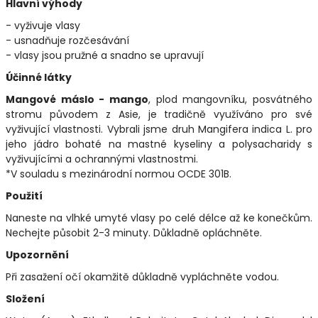
Hlavní výhody
- vyživuje vlasy
- usnadňuje rozčesávání
- vlasy jsou pružné a snadno se upravují
Účinné látky
Mangové máslo - mango
, plod mangovníku, posvátného
stromu původem z Asie, je tradičně využíváno pro své
vyživující vlastnosti. Vybrali jsme druh Mangifera indica L. pro
jeho jádro bohaté na mastné kyseliny a polysacharidy s
vyživujícími a ochrannými vlastnostmi.
*V souladu s mezinárodní normou OCDE 301B.
Použití
Naneste na vlhké umyté vlasy po celé délce až ke konečkům.
Nechejte působit 2-3 minuty. Důkladně opláchněte.
Upozornění
Při zasažení očí okamžitě důkladně vypláchněte vodou.
Složení