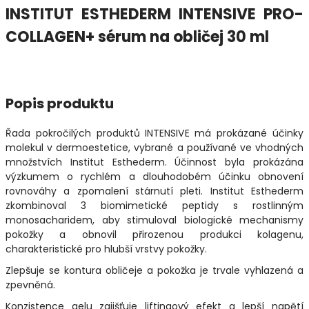
INSTITUT ESTHEDERM INTENSIVE PRO-
COLLAGEN+ sérum na obličej 30 ml
Popis produktu
Řada pokročilých produktů INTENSIVE má prokázané účinky
molekul v dermoestetice, vybrané a používané ve vhodných
množstvích Institut Esthederm. Účinnost byla prokázána
výzkumem o rychlém a dlouhodobém účinku obnovení
rovnováhy a zpomalení stárnutí pleti. Institut Esthederm
zkombinoval 3 biomimetické peptidy s rostlinným
monosacharidem, aby stimuloval biologické mechanismy
pokožky a obnovil přirozenou produkci kolagenu,
charakteristické pro hlubší vrstvy pokožky.
Zlepšuje se kontura obličeje a pokožka je trvale vyhlazená a
zpevněná.
Konzistence gelu zajišťuje liftingový efekt a lepší napětí