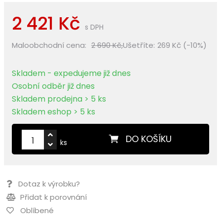
2 421 Kč
s DPH
Maloobchodní cena:
2 690 Kč,
Ušetříte:
269 Kč (-10%)
Skladem - expedujeme již dnes
Osobní odběr již dnes
Skladem prodejna > 5 ks
Skladem eshop > 5 ks
DO KOŠÍKU
ks
Dotaz k výrobku?
Přidat k porovnání
Oblíbené