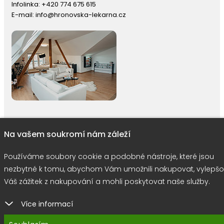
Infolinka:
+420 774 675 615
E-mail:
info@hronovska-lekarna.cz
Na vašem soukromí nám záleží
right © 2026 |
E-shop JEDNIČKY
|
Marketing
DOKTOR ESHOP
&
BA
Používáme soubory cookie
Používáme soubory cookie a podobné nástroje, které jsou
nezbytné k tomu, abychom Vám umožnili nakupovat, vylepšo
Váš zážitek z nakupování a mohli poskytovat naše služby.
Více informací