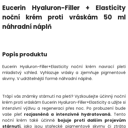
Eucerin Hyaluron-Filler + Elasticity
noční krém proti vráskám 50 ml
náhradní náplň
Popis produktu
Eucerin Hyaluron-Filler+Elasticity noční krém navrací pleti
mladistvý vzhled. Vyhlazuje vrásky a zjemňuje pigmentové
skvrny. V udržitelnější formě náhradní náplně.
Trápí vás známky stárnutí na pleti? Vyzkoušejte účinný noční
krém proti vráskám Eucerin Hyaluron-Filler+Elasticity a užijte si
intenzivní výživu a regeneraci přes noc. Po probuzení bude
vaše pleť
rozjasněná a intenzivně hydratovaná.
Tento
noční krém také účinně
bojuje proti dalším projevům
stárnutí
, jako jsou stařecké pigmentové skvrny či ztráta