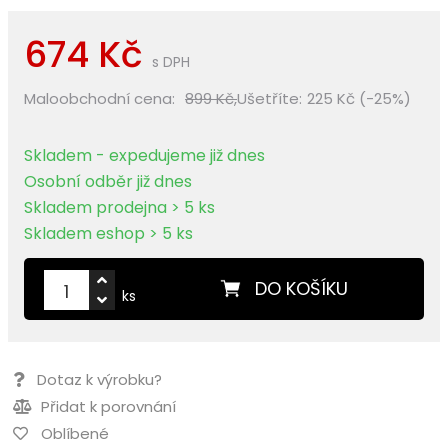
674 Kč
s DPH
Maloobchodní cena:
899 Kč,
Ušetříte:
225 Kč (-25%)
Skladem - expedujeme již dnes
Osobní odběr již dnes
Skladem prodejna > 5 ks
Skladem eshop > 5 ks
DO KOŠÍKU
ks
Dotaz k výrobku?
Přidat k porovnání
Oblíbené