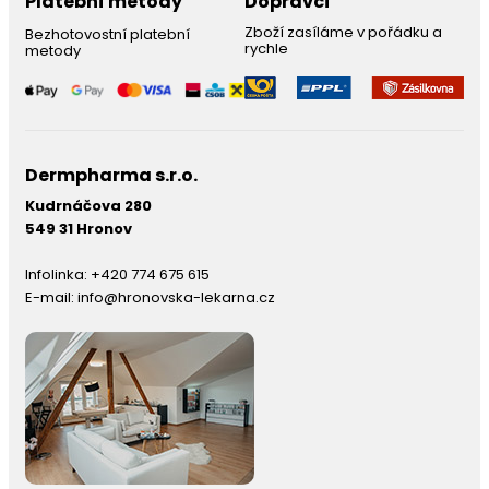
Platební metody
Dopravci
Zboží zasíláme v pořádku a
Bezhotovostní platební
rychle
metody
Dermpharma s.r.o.
Kudrnáčova 280
549 31 Hronov
Infolinka:
+420 774 675 615
E-mail:
info@hronovska-lekarna.cz