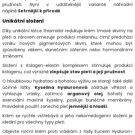
pružnosti. Nyní v udržitelnější variantě náhradní
náplně
šetrnější k přírodě
.
Unikátní složení
Díky unikátní látce thiamidol redukuje krém tmavé skvrny na
pleti a zároveň omezuje produkci melaninu, čímž předchází
vzniku nových pigmentových skvrn, které mohou být
způsobeny věkem, slunečním zářením nebo hormonálními
změnami.
Složení s Kolagen-elastin komplexem stimuluje produkci
kolagenu, což výrazně
zlepšuje stav pleti a její pružnost
.
O hloubkovou hydrataci a bohatou výživu se starají také další
účinné látky.
Kyselina hyaluronová
zadržuje vlhkost a
vyhlazuje vrásky, zatímco
arganový olej
, bohatý na
esenciální mastné kyseliny, posiluje buněčné membrány.
Pravidelné použití zanechá pleť
jemnější a hladší
.
Krém se rychle vstřebává a jeho nekomedogenní složení je
ideální pro všechny typy pleti.
Objevte noční krém proti vráskám z řady Eucerin Hyaluron-