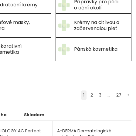
Přípravky pro péči
dratační krémy
o oční okolí
eťové masky,
Krémy na citlivou a
ra
začervenalou pleť
korativní
Pánská kosmetika
smetika
1
2
3
...
27
»
ího
Skladem
IOLOGY AC Perfect
A-DERMA Dermatologické