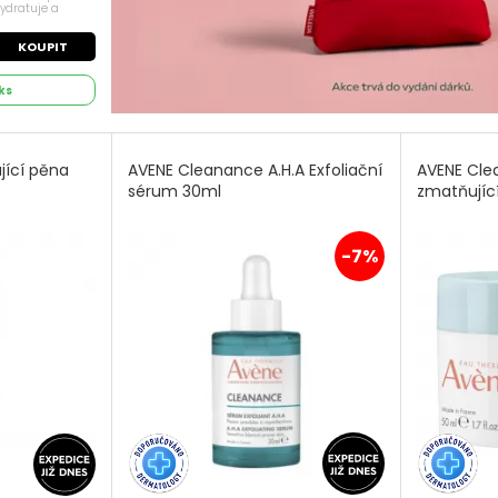
hydratuje a
íky vysokému
ho komplexu...
KOUPIT
ks
jící pěna
AVENE Cleanance A.H.A Exfoliační
AVENE Cle
sérum 30ml
zmatňujíc
-7%