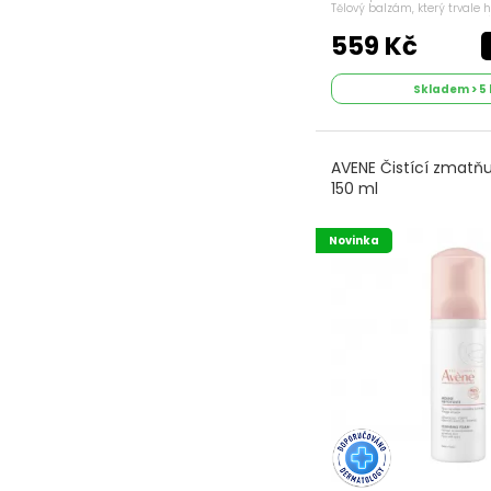
Opálení bez vzniku
Tělový balzám, který trvale 
obnovuje komfort pokožky. D
pigmentových
obsahu olejového zklidňující
559 Kč
skrvn Institut
Esthederm
Skladem > 5 
Opálení pro
intolerantní
pokožku Institut
AVENE Čistící zmatňu
Esthederm
150 ml
Opalovací krémy
na obličej
Novinka
Opalovací krémy
na tělo
Péče o oční okolí
Institut Esthederm
Peeling, hydratace
Institut Esthederm
pigmentové skvrny
Pokožka dětí
Přebalování dětí
Prevence prvních