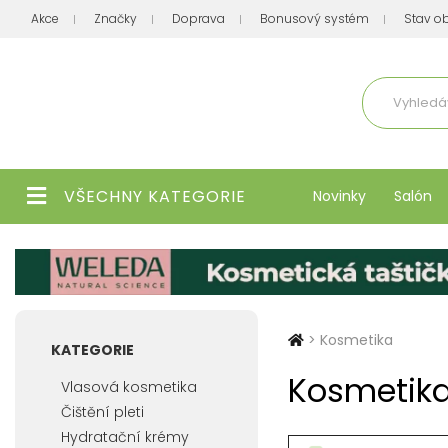
Akce
Značky
Doprava
Bonusový systém
Stav o
Aktuálně
VŠECHNY KATEGORIE
Novinky
Salón
>
Kosmetika
KATEGORIE
Kosmetik
Vlasová kosmetika
Čištění pleti
Hydratační krémy