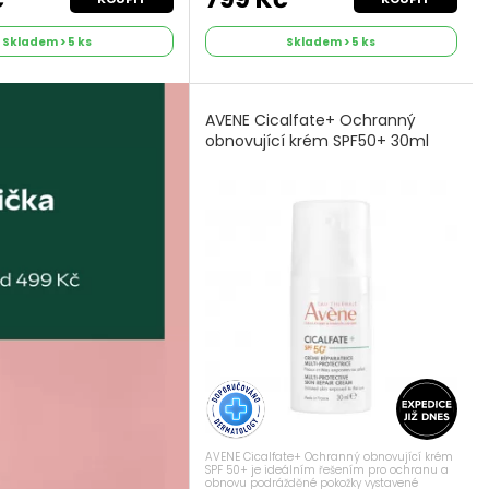
Skladem > 5 ks
Skladem > 5 ks
AVENE Cicalfate+ Ochranný
obnovující krém SPF50+ 30ml
AVENE Cicalfate+ Ochranný obnovující krém
SPF 50+ je ideálním řešením pro ochranu a
obnovu podrážděné pokožky vystavené