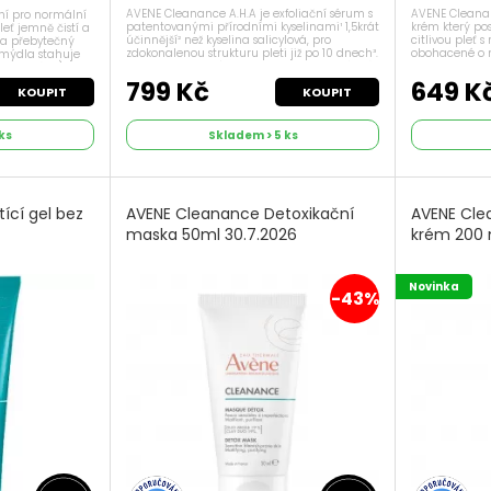
AVENE Cleanance A.H.A je exfoliační sérum s
AVENE Cleanan
ení pro normální
patentovanými přírodními kyselinami¹ 1,5krát
krém který pos
eť jemně čistí a
účinnější² než kyselina salicylová, pro
citlivou pleť 
y a přebytečný
zdokonalenou strukturu pleti již po 10 dnech³.
obohacené o 
mýdla stahuje
Duo patentovaných kyselin, kyselina mléčná
snižuje lesk o 
atentováno)
a jantarová, pomáhají...
nebo ji zatěžova
799 Kč
649 K
KOUPIT
KOUPIT
ks
Skladem > 5 ks
ící gel bez
AVENE Cleanance Detoxikační
AVENE Cle
maska 50ml 30.7.2026
krém 200 
Novinka
-43%