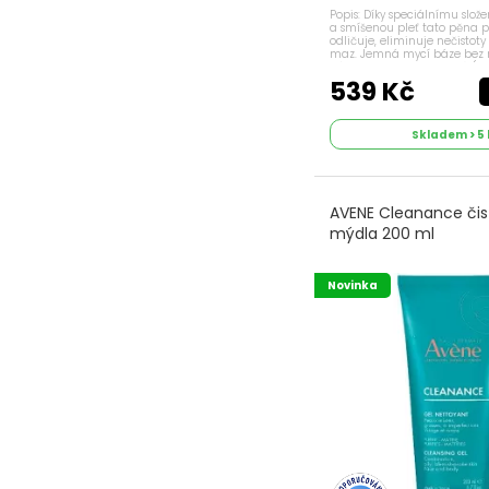
Popis: Díky speciálnímu slož
vrásek Institut
a smíšenou pleť tato pěna pl
Esthederm
odličuje, eliminuje nečistot
maz. Jemná mycí báze bez 
Přípravky do
póry. kyselina glutamová (p
reguluje produkci mazu. ...
539 Kč
koupele
Problematická,
Skladem > 5 
aknózní pleť Institut
Esthederm
proti lupům
AVENE Cleanance čist
proti vypadávání
mýdla 200 ml
vlasů
Pudry
Novinka
Řasenky
Rty, ruce, nohy
Samoopalovací
krémy
Samoopalovací
krémy, pudry
Institut Esthederm
Šampony na vlasy