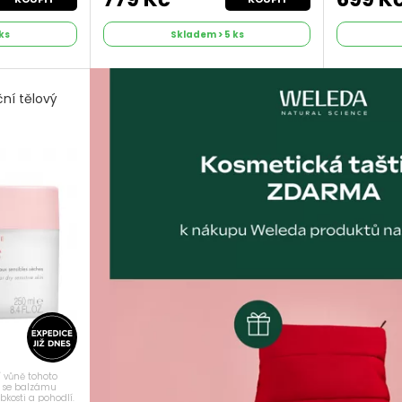
ks
Skladem > 5 ks
ní tělový
í vůně tohoto
o se balzámu
kosti a pohodlí.