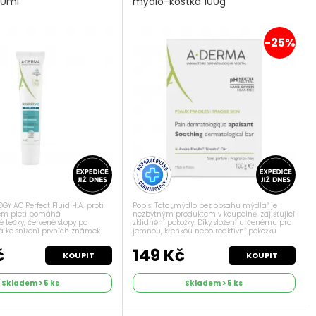
 40ml
mýdlo-kostka 100g
-25%
Y AC Perfect Fluid H.A. proti
Popis: Toto „mýdlo bez obsahu mýdla“ je
em pleti pomáhá
nezbytným produktem v koupelně, zajišťující
é tečky, červené stopy po
zklidnění pokožky. Díky složení určenému pro
vá ke snížení prvních známek
jemnou, křehkou nebo reaktivní pokožku
i. Napomáhá k obnově kožního
účinně čistí a zároveň zůstává šetrná k
eti se sklonem k akné. Působí
hydrolipidickému filmu a pH pokožky....
č
149 Kč
KOUPIT
KOUPIT
Skladem > 5 ks
Skladem > 5 ks