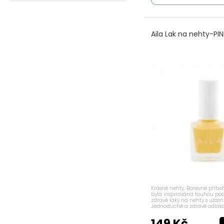
obličej
Bio laky na nehty
Aila Lak na nehty-P
Bio Tělová péče
Bio vlasy
Bioderma micelární
vody
Celulitida,
zeštíhlení Institut
Esthederm
Čištění a
odličování pleti
Institut Esthederm
Čištění pleti
Deodoranty a
antiperspiranty
Energie a
Krásné nehty. Barevné příbě
hydratace Institut
byla inspirována touhou pos
zdravé laky na nehty s užas
Esthederm
Jednoduché a zdravé odlako
zápachu 3V1! Odolné, vysoce l
Hydratace pleti
dlouhotrvající laky na nehty
149 Kč