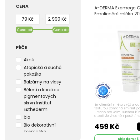
Namari skin
CENA
A-DERMA Exomega 
NUXE
Emolienční mléko 2
-
Sesderma
Vichy
Cena od
Cena do
WELEDA
PÉČE
Akné
Atopická a suchá
pokožka
Balzámy na vlasy
Bělení a korekce
pigmentových
skrvn Institut
Emolienční mléko s výživnou 
texturou pomáhá zmírnit poc
Esthederm
určeno pro velmi suchou kůži
atopii. Je vhodné k použití na
bio
to již od narození. Mléko je
bez konzervantů. EMOLIENČNÍ.
459 Kč
Bio dekorativní
kosmetika
Bio krémy na
Skladem > 5 