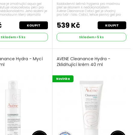
ce je zmatňující aqua gel
Každodenní šetrná hygiena pro mastnou
kytuje víceúčelovou péči pro
pleť se sklonem k nedokonalostem.
s nedokonalostmi. Jeho složení je
Avène Cleanance Čisticí gel je vhodný
monolaurin který okamžitě
pro tvář i tělo. Čisticí, lehce pěnivý gel pro
50 %, aniž by pleť vysušoval
mastnou pleť nebo pleť se sklonem k akné.
l, a to díky...
Cleanance Čisticí gel je vhodný pro nositele...
č
539 Kč
KOUPIT
KOUPIT
Skladem > 5 ks
Skladem > 5 ks
anance Hydra - Mycí
AVENE Cleanance Hydra -
ml
Zklidňující krém 40 ml
Novinka