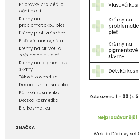
Přípravky pro péči o
Vlasová kos
oční okolí
Krémy na
Krémy na
problematickou pleť
problemati
pleť
Krémy proti vráskám
Pleťové masky, séra
Krémy na
Krémy na citlivou a
pigmentové
začervenalou pleť
skvrny
Krémy na pigmentové
skvrny
Dětská kosm
Tělová kosmetika
Dekorativní kosmetika
Pánská kosmetika
Zobrazeno
1
-
22
(z
5
Dětská kosmetika
Bio kosmetika
Nejprodávanější
ZNAČKA
Weleda Dárkový set 