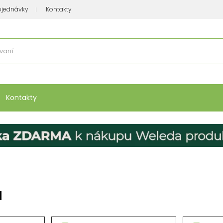
bjednávky
Kontakty
se nakupuje
:
Vitamíny, minerály
Přípravky na atopický ekzém
Bio kos
Kontakty
a