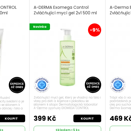
CONTROL
A-DERMA Exomega Control
A-Derma 
00ml
Zvláčňující mycí gel 2v1 500 ml
Zvláčňujíc
Novinka
-9%
Zvláčňující mycí gel, který je vhodný na tělo i
Trápí vás či 
fluidní
vlasy pro děti a kojence s pokožkou se
podrážděná po
ity svědění a je
sklonem k atopii Dermatologická laboratoř
olej pro such
 se sklonem k
A-Derma vyvinula EXOMEGA CONTROL
Derma Exomega 
 obličej i tělo a
ZVLÁČŇUJÍCÍ MYCÍ GEL 2v1, jemný hygienický
potřebnou hydr
 bez parfemace a
přípravek pro děti se suchou pokožkou se...
zbavte se nepř
..
399 Kč
469 K
KOUPIT
KOUPIT
ks
Skladem > 5 ks