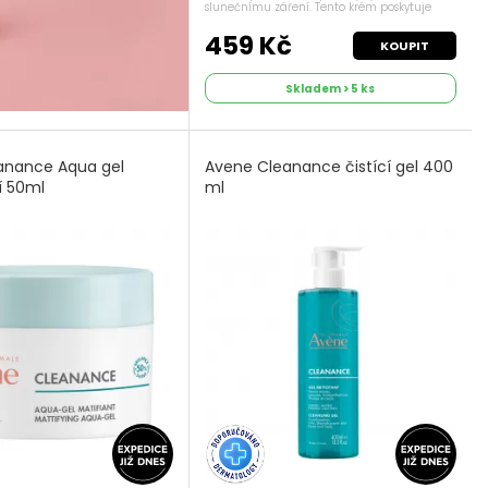
slunečnímu záření. Tento krém poskytuje
širokospektrální ochranu proti UVB, UVA a
modrému světlu HEV, což pomáhá...
459 Kč
KOUPIT
Skladem > 5 ks
anance Aqua gel
Avene Cleanance čistící gel 400
í 50ml
ml