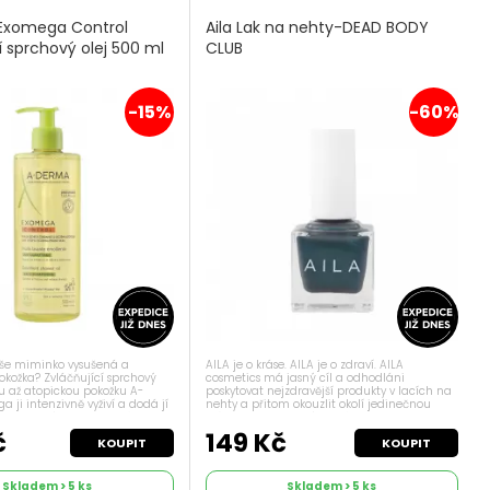
Exomega Control
Aila Lak na nehty-DEAD BODY
í sprchový olej 500 ml
CLUB
-15%
-60%
vaše miminko vysušená a
AILA je o kráse. AILA je o zdraví. AILA
kožka? Zvláčňující sprchový
cosmetics má jasný cíl a odhodláni
ou až atopickou pokožku A-
poskytovat nejzdravější produkty v lacích na
ji intenzivně vyživí a dodá jí
nehty a přitom okouzlit okolí jedinečnou
ataci. Hýčkejte svou kůži a
krásou a barevností nehtů! Cruelty-free,
íjemných pocitů svědění. ...
Gluten-free, Vegan Vyrobeno BEZ: ...
č
149 Kč
KOUPIT
KOUPIT
Skladem > 5 ks
Skladem > 5 ks