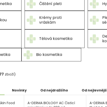
metika
Čištění pleti
Hy
Krémy proti
Pl
ckou
vráskám
sé
De
Tělová kosmetika
ko
etika
Bio kosmetika
77
zboží)
Novinky
Od nejdražšího
Od nejlevnějš
Skin Food
A-DERMA BIOLOGY AC Čisticí
A-DERMA B