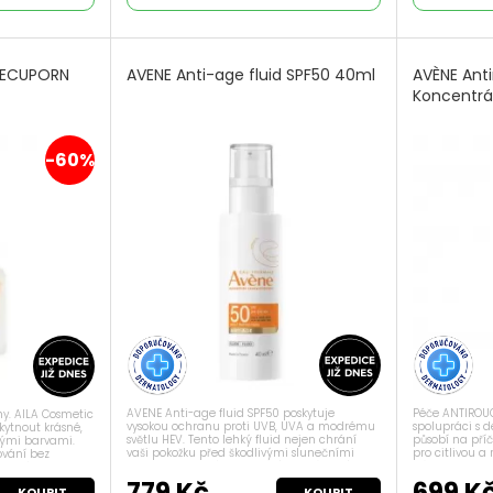
INECUPORN
AVENE Anti-age fluid SPF50 40ml
AVÈNE Ant
Koncentrá
-60%
AVENE Anti-age fluid SPF50 poskytuje
Péče ANTIROUG
hy. AILA Cosmetic
vysokou ochranu proti UVB, UVA a modrému
spolupráci s 
kytnout krásné,
světlu HEV. Tento lehký fluid nejen chrání
působí na pří
nými barvami.
vaši pokožku před škodlivými slunečními
pro citlivou a 
vání bez
paprsky, ale také předchází fotostárnutí a
báze pod make
esklé,
zlepšuje pevnost pokožky. Díky hydratačním...
stávající zarud
. Náš odlakovač
779 Kč
699 K
KOUPIT
KOUPIT