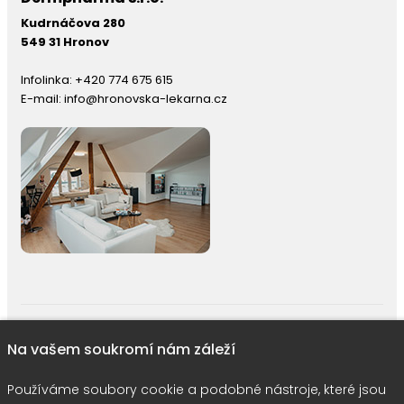
Kudrnáčova 280
549 31 Hronov
Infolinka:
+420 774 675 615
E-mail:
info@hronovska-lekarna.cz
right © 2026 |
E-shop JEDNIČKY
|
Marketing
DOKTOR ESHOP
&
BA
Na vašem soukromí nám záleží
Používáme soubory cookie
Používáme soubory cookie a podobné nástroje, které jsou