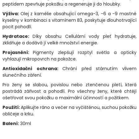
peptidem zpevňuje pokožku a regeneruje ji do hloubky.
Výživa:
Olej z kamélie obsahující omega-3, -6 a -9 mastné
kyseliny v kombinaci s vitamínem B3, poskytuje dlouhotrvající
pocit pohodlí.
Hydratace:
Díky obsahu Cellulární vody pleť hydratuje,
zklidňuje a dodává jí velké množství energie.
Projasnění:
Pigmenty zlepšují rozptyl světla a opticky
vyhlazují mikropovrch na pokožce.
Antioxidační ochrana:
Chrání před stárnutím vlivem
slunečního záření.
Pro ženy se slabou, povislou nebo ztenčenou pletí, která
postrádá zářivost a pohodlí. Pro všechny ženy, které chtějí
ošetřovat svou pokožku a maximální účinností a požitkem.
Použití:
Aplikujte ráno a večer na vyčištěnou, suchou pokožku
obličeje a krku.
Balení:
30ml