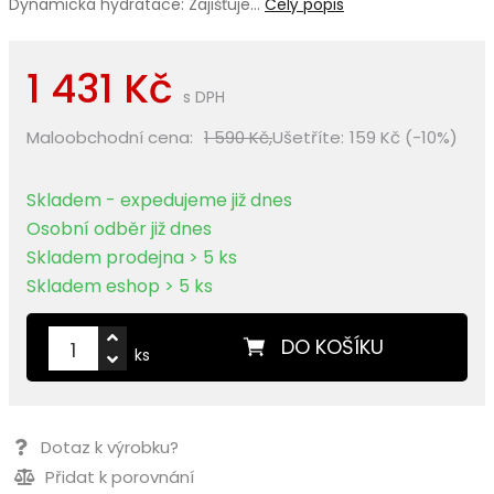
Dynamická hydratace: Zajišťuje…
Celý popis
1 431 Kč
s DPH
Maloobchodní cena:
1 590 Kč,
Ušetříte:
159 Kč (-10%)
Skladem - expedujeme již dnes
Osobní odběr již dnes
Skladem prodejna > 5 ks
Skladem eshop > 5 ks
DO KOŠÍKU
ks
Dotaz k výrobku?
Přidat k porovnání