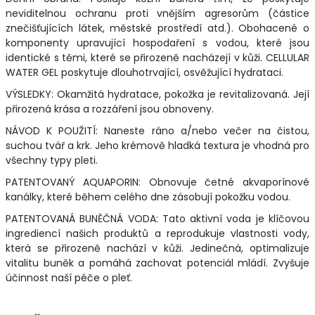
neviditelnou ochranu proti vnějším agresorům (částice
znečišťujících látek, městské prostředí atd.). Obohacené o
komponenty upravující hospodaření s vodou, které jsou
identické s těmi, které se přirozeně nacházejí v kůži. CELLULAR
WATER GEL poskytuje dlouhotrvající, osvěžující hydrataci.
VÝSLEDKY: Okamžitá hydratace, pokožka je revitalizovaná. Její
přirozená krása a rozzáření jsou obnoveny.
NÁVOD K POUŽITÍ: Naneste ráno a/nebo večer na čistou,
suchou tvář a krk. Jeho krémově hladká textura je vhodná pro
všechny typy pleti.
PATENTOVANÝ AQUAPORIN: Obnovuje četné akvaporínové
kanálky, které během celého dne zásobují pokožku vodou.
PATENTOVANÁ BUNĚČNÁ VODA: Tato aktivní voda je klíčovou
ingrediencí našich produktů a reprodukuje vlastnosti vody,
která se přirozeně nachází v kůži. Jedinečná, optimalizuje
vitalitu buněk a pomáhá zachovat potenciál mládí. Zvyšuje
účinnost naší péče o pleť.