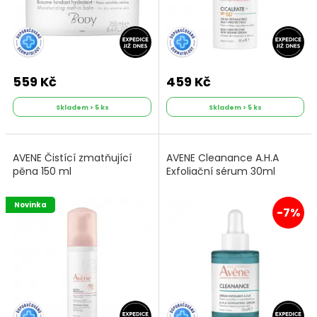
559 Kč
459 Kč
Skladem > 5 ks
Skladem > 5 ks
AVENE Čistící zmatňující
AVENE Cleanance A.H.A
pěna 150 ml
Exfoliační sérum 30ml
Novinka
-7%