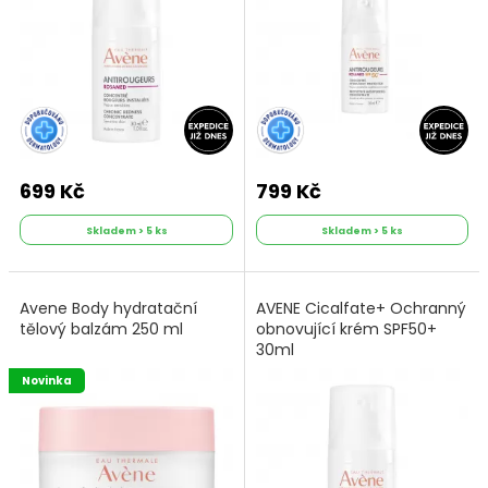
699 Kč
799 Kč
Skladem > 5 ks
Skladem > 5 ks
Avene Body hydratační
AVENE Cicalfate+ Ochranný
tělový balzám 250 ml
obnovující krém SPF50+
30ml
Novinka