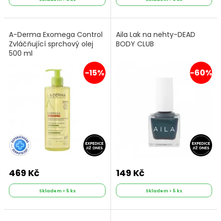
A-Derma Exomega Control
Aila Lak na nehty-DEAD
Zvláčňující sprchový olej
BODY CLUB
500 ml
-15%
-60%
469 Kč
149 Kč
Skladem > 5 ks
Skladem > 5 ks