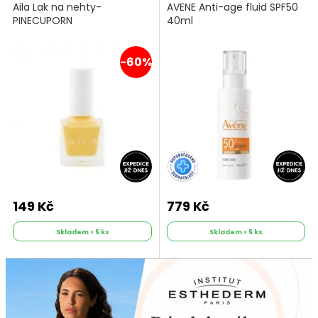
Aila Lak na nehty-
AVENE Anti-age fluid SPF50
PINECUPORN
40ml
-60%
149 Kč
779 Kč
Skladem > 5 ks
Skladem > 5 ks