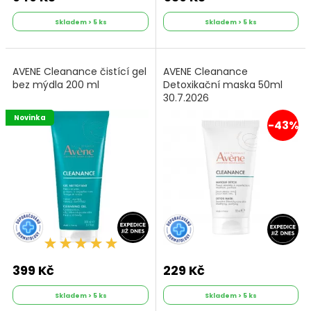
Skladem > 5 ks
Skladem > 5 ks
AVENE Cleanance čistící gel
AVENE Cleanance
bez mýdla 200 ml
Detoxikační maska 50ml
30.7.2026
Novinka
-43%
399 Kč
229 Kč
Skladem > 5 ks
Skladem > 5 ks