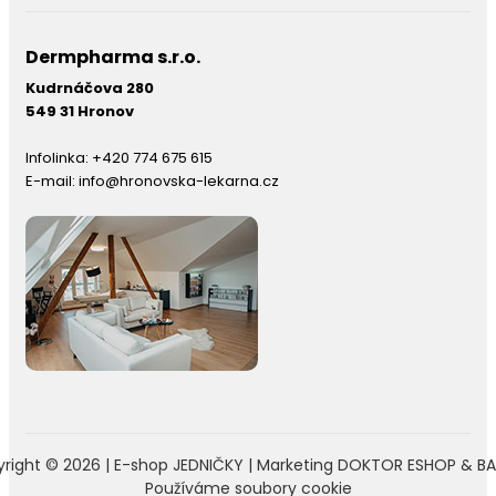
Dermpharma s.r.o.
Kudrnáčova 280
549 31 Hronov
Infolinka:
+420 774 675 615
E-mail:
info@hronovska-lekarna.cz
right © 2026 |
E-shop JEDNIČKY
|
Marketing
DOKTOR ESHOP
&
BA
Používáme soubory cookie