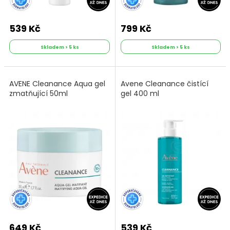
539 Kč
799 Kč
Skladem > 5 ks
Skladem > 5 ks
AVENE Cleanance Aqua gel
Avene Cleanance čistící
zmatňující 50ml
gel 400 ml
649 Kč
539 Kč