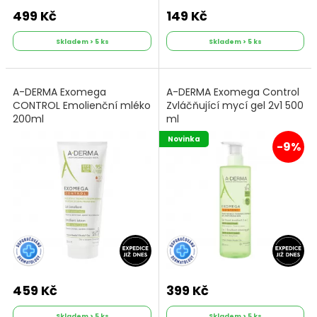
499 Kč
149 Kč
Skladem > 5 ks
Skladem > 5 ks
A-DERMA Exomega
A-DERMA Exomega Control
CONTROL Emolienční mléko
Zvláčňující mycí gel 2v1 500
200ml
ml
Novinka
-9%
459 Kč
399 Kč
Skladem > 5 ks
Skladem > 5 ks