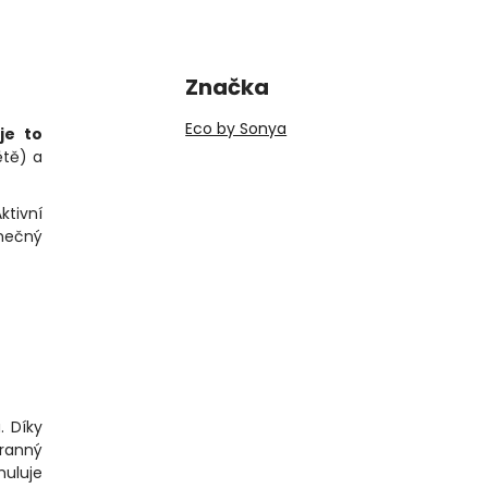
Značka
Eco by Sonya
je to
ětě) a
ktivní
nečný
. Díky
hranný
muluje