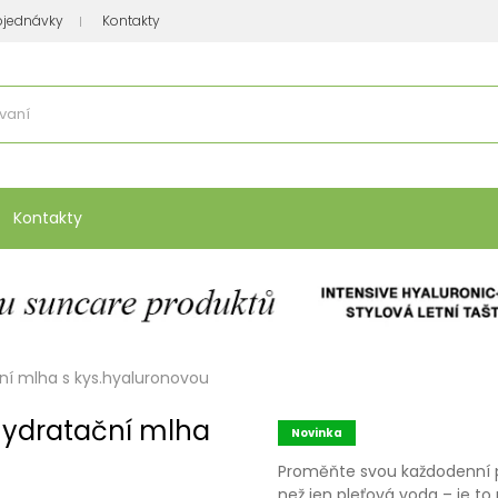
bjednávky
Kontakty
se nakupuje
:
Vitamíny, minerály
Přípravky na atopický ekzém
Bio kos
Kontakty
ní mlha s kys.hyaluronovou
 hydratační mlha
Novinka
Proměňte svou každodenní péč
než jen pleťová voda – je to