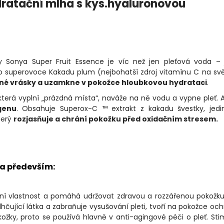
dratační mlha s kys.hyaluronovou
by Sonya Super Fruit Essence je víc než jen pleťová voda –
ého superovoce Kakadu plum (nejbohatší zdroj vitamínu C na sv
emné vrásky a uzamkne v pokožce hloubkovou hydrataci
.
 která vyplní „prázdná místa“, naváže na ně vodu a vypne pleť. A
genu
. Obsahuje Superox-C ™ extrakt z kakadu švestky, jedi
terý
rozjasňuje a chrání pokožku před oxidačním stresem.
la především:
ní vlastnost a pomáhá udržovat zdravou a rozzářenou pokožku
hčující látka a zabraňuje vysušování pleti, tvoří na pokožce oc
kožky, proto se používá hlavně v anti-agingové péči o pleť. Sti