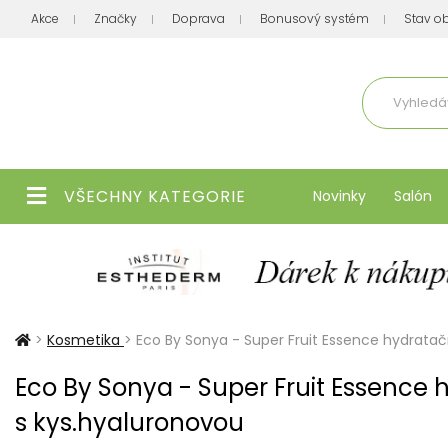
Akce
Značky
Doprava
Bonusový systém
Stav o
Aktuálně
VŠECHNY KATEGORIE
Novinky
Salón
>
Kosmetika
>
Eco By Sonya - Super Fruit Essence hydratač
Eco By Sonya - Super Fruit Essence
s kys.hyaluronovou