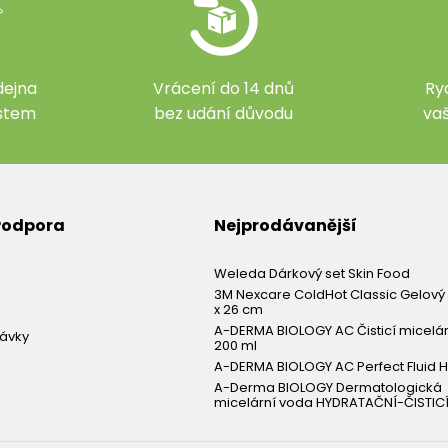
ejna
Vrácení do 14 dnů
Ry
ístem
bez udání důvodu
va
 Podpora
Nejprodávanější
Weleda Dárkový set Skin Food
3M Nexcare ColdHot Classic Gelový 
x 26 cm
A-DERMA BIOLOGY AC Čisticí micelá
návky
200 ml
A-DERMA BIOLOGY AC Perfect Fluid H
A-Derma BIOLOGY Dermatologická
micelární voda HYDRATAČNÍ-ČISTICÍ