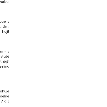
vorbu.
voce v
i tím,
 hojit
ha – v
dstatě
tnější
selina
sahuje
idelné
 A a E