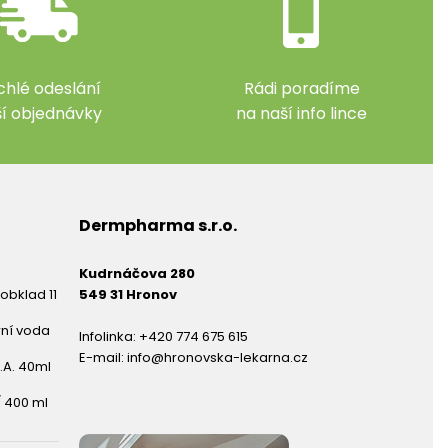
chlé odeslání
Rádi poradíme
ší objednávky
na naší info lince
Dermpharma s.r.o.
Kudrnáčova 280
obklad 11
549 31 Hronov
rní voda
Infolinka:
+420 774 675 615
E-mail:
info@hronovska-lekarna.cz
.A. 40ml
 400 ml