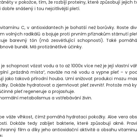
ěty v pokožce, tím, že rozbíjí proteiny, které způsobují jejich t
obře snášený i tou nejcitlivější pletí.
vitamínu C, v antioxidantech je bohatší než borůvky. Roste di
ím volných radikálů a bojuje proti prvním příznakům stárnutí plet
nocuje barevný tón (má zesvětlující schopnosti). Také pomáhá
obnově buněk. Má protizánětlivé účinky.
tí je schopnost vázat vodu a to až 1000x více než je její vlastní vá
 vyplní „prázdná místa“, naváže na ně vodu a vypne pleť – v po
gují jako taková přírodní houba. Umí snižovat produkci mazu mas
žky. Dokáže hydratovat a zjemňovat pleť zevnitř. Protože má ky
 účinně pleť regeneruje a projasňuje.
normální metabolismus a vstřebávání živin.
ebe váže vlhkost, čímž pomáhá hydrataci pokožky. Aloe vera ob
nosti. Dokáže tedy zabíjet bakterie, které způsobují akné. Prav
ranný film a díky jeho antioxidační aktivitě a obsahu vitaminu
i.