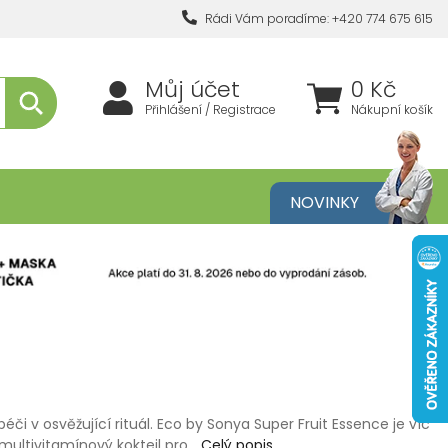
Rádi Vám poradíme: +420 774 675 615
Můj účet
0 Kč
Přihlášení / Registrace
Nákupní košík
metika
NOVINKY
i v osvěžující rituál. Eco by Sonya Super Fruit Essence je víc
 multivitamínový koktejl pro…
Celý popis