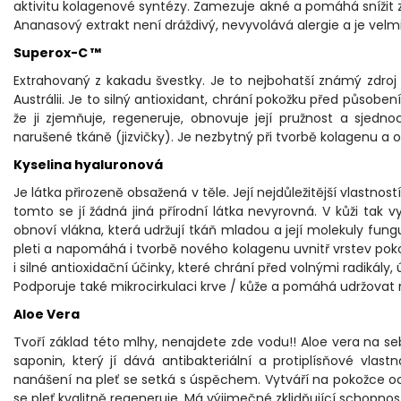
aktivitu kolagenové syntézy. Zamezuje akné a pomáhá snížit zán
Ananasový extrakt není dráždivý, nevyvolává alergie a je velmi d
Superox-C ™
Extrahovaný z kakadu švestky. Je to nejbohatší známý zdroj 
Austrálii. Je to silný antioxidant, chrání pokožku před působen
že ji zjemňuje, regeneruje, obnovuje její pružnost a sjed
narušené tkáně (jizvičky). Je nezbytný při tvorbě kolagenu a 
Kyselina hyaluronová
Je látka přirozeně obsažená v těle. Její nejdůležitější vlastnos
tomto se jí žádná jiná přírodní látka nevyrovná. V kůži tak
obnoví vlákna, která udržují tkáň mladou a její molekuly fun
pleti a napomáhá i tvorbě nového kolagenu uvnitř vrstev poko
i silné antioxidační účinky, které chrání před volnými radikály,
Podporuje také mikrocirkulaci krve / kůže a pomáhá udržovat 
Aloe Vera
Tvoří základ této mlhy, nenajdete zde vodu!! Aloe vera na s
saponin, který jí dává antibakteriální a protiplísňové vlast
nanášení na pleť se setká s úspěchem. Vytváří na pokožce och
se pleť kvalitně regeneruje. Má výjimečné zklidňující schopnost