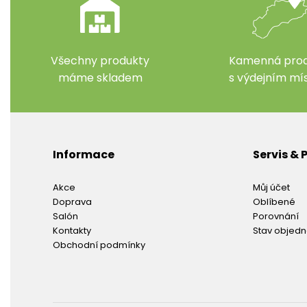
Všechny produkty
Kamenná prod
máme skladem
s výdejním m
Informace
Servis &
Akce
Můj účet
Doprava
Oblíbené
Salón
Porovnání
Kontakty
Stav objed
Obchodní podmínky