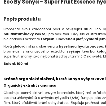
Eco By Sonya - Super Fruit Essence hy
Popis produktu
Proměňte svou každodenní péči v osvěžující rituál. Eco 
multivitamínový koktejl
pro vaši tvář. Díky síle australsk
bio ananasu okamžitě
rozjasní unavenou pleť, vyhladí j
Nová pleťová mlha s aloe vera a
kyselinou hyaluronovou
,
bromelain z ananasového extraktu
zvyšuje tvorbu kola
superfruit známý jako nejbohatší zdroj vitamínů C na světě, k
Balení: 100 ml
Krásné organické složení, které Sonya vyšperkova
Organický extrakt z ananasu
Obsahuje cenný aktivní enzym bromelain, který má exfoliač
obsahu uhlohydrátů a α-hydroxykyselin (AHA) funguje jako zvl
film, který efektivně brání dehydrataci. Zlepšuje pružnost po