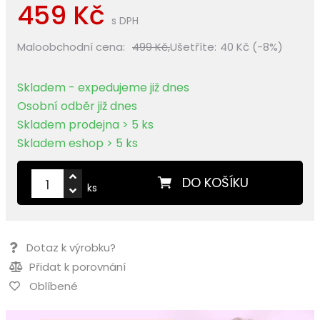
459 Kč
s DPH
Maloobchodní cena:
499 Kč,
Ušetříte:
40 Kč (-8%)
Skladem - expedujeme již dnes
Osobní odběr již dnes
Skladem prodejna > 5 ks
Skladem eshop > 5 ks
DO KOŠÍKU
ks
Dotaz k výrobku?
Přidat k porovnání
Oblíbené