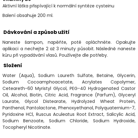
Aktivní látka přispívající k normální syntéze cysteinu
Balení obsahuje 200 ml.
Dávkování a způsob užití
Naneste šampon, napěňte, poté opláchněte. Opakujte
aplikaci a nechejte 2 až 3 minuty působit. Následně naneste
kúru při vypadávání vlasů. Používejte dle potřeby.
Složení
Water (Aqua), Sodium Laureth Sulfate, Betaine, Glycerin,
Sodium Cocoamphoacetate, Acrylates Copolymer,
Ceteareth-60 Myristyl Glycol, PEG-40 Hydrogenated Castor
Oil, Alcohol, Biotin, Citric Acid, Fragrance (Parfum), Glyceryl
Laurate, Glycol Distearate, Hydrolyzed Wheat Protein,
Panthenol, Pantolactone, Phenoxyethanol, Polyquaternium-7,
Pyridoxine HCl, Ruscus Aculeatus Root Extract, Salicylic Acid,
Sodium Benzoate, Sodium Chloride, Sodium Hydroxide,
Tocopheryl Nicotinate.