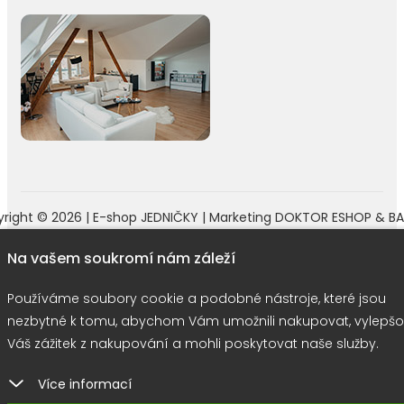
right © 2026 |
E-shop JEDNIČKY
|
Marketing
DOKTOR ESHOP
&
BA
Používáme soubory cookie
Na vašem soukromí nám záleží
Používáme soubory cookie a podobné nástroje, které jsou
nezbytné k tomu, abychom Vám umožnili nakupovat, vylepšo
Váš zážitek z nakupování a mohli poskytovat naše služby.
Více informací