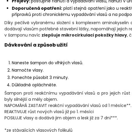
Projevy:
postupné řídnutí a vypadávání vlasů, řídnutí v ur
Doporučená opatření:
platí stejná opatření jako u reak
přípravků proti chronickému vypadávání vlasů a na podpor
Díky pečlivě vybranému složení s komplexem aminokyselin 
dodávají vlasům potřebné stavební látky, napomáhají jejich r
v šamponu navíc
zlepšuje mikrocirkulaci pokožky hlavy
, 
Dávkování a způsob užití
Naneste šampon do vlhkých vlasů.
Namočte vlasy.
Ponechte působit 3 minuty.
Důkladně opláchněte.
Šampon proti reakčnímu vypadávání vlasů a pro jejich růst
byly silnější a měly objem.
NAPOMÁHÁ ZASTAVIT reakční vypadávání vlasů od 1 měsíce**. P
REAKTIVUJE růst nových vlasů již po 1. měsíci
POSILUJE vlasy a dodává jim objem a lesk již za 7 dní***.
*ze stávajících vlasových folikulů