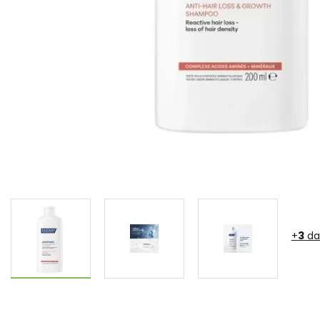
+
3
da