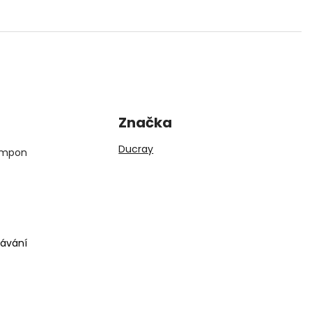
Značka
Ducray
Šampon
dávání