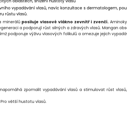
čitých oblastech, snížení hustoty vlasů
tivního vypadávání vlasů, navíc konzultace s dermatologem, pou
u růstu vlasů.
a minerálů
posiluje vlasové vlákno zevnitř i zvenčí.
Aminoky
egeneraci a podporují růst silných a zdravých vlasů. Mangan ob
čímž podporuje výživu vlasových folikulů a omezuje jejich vypadá
 napomáhá zpomalit vypadávání vlasů a stimulovat růst vlasů
ro větší hustotu vlasů.