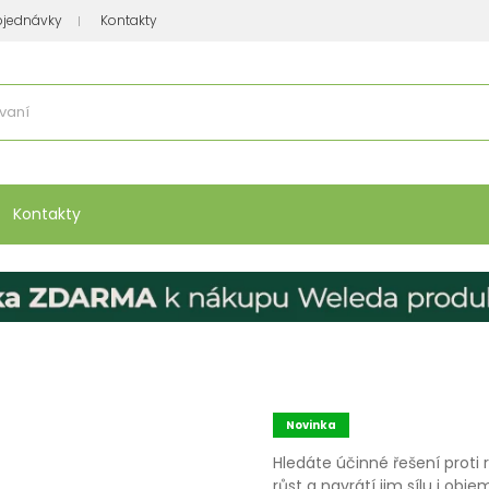
bjednávky
Kontakty
se nakupuje
:
Vitamíny, minerály
Přípravky na atopický ekzém
Bio kos
Kontakty
Novinka
Hledáte účinné řešení proti
růst a navrátí jim sílu i o