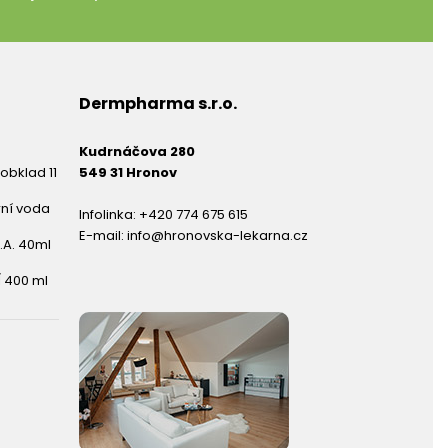
Dermpharma s.r.o.
Kudrnáčova 280
obklad 11
549 31 Hronov
rní voda
Infolinka:
+420 774 675 615
E-mail:
info@hronovska-lekarna.cz
.A. 40ml
 400 ml