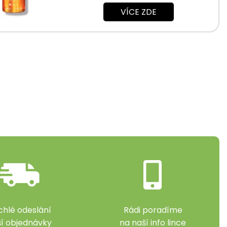
VÍCE ZDE
chlé odeslání
Rádi poradíme
ší objednávky
na naší info lince