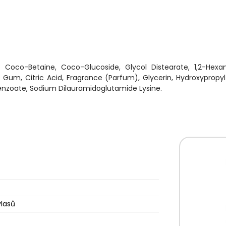
 Coco-Betaine, Coco-Glucoside, Glycol Distearate, 1,2-Hexan
se Gum, Citric Acid, Fragrance (Parfum), Glycerin, Hydroxypropy
nzoate, Sodium Dilauramidoglutamide Lysine.
vlasů