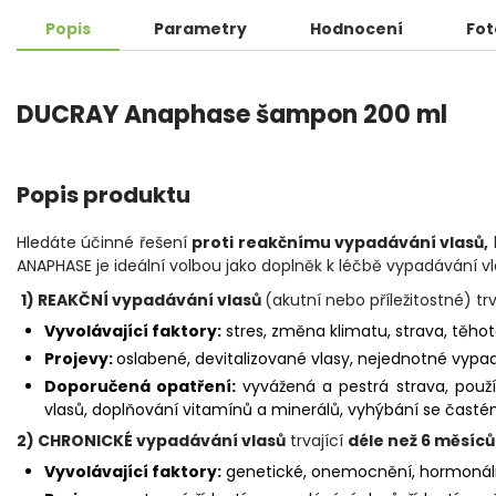
Popis
Parametry
Hodnocení
Fot
DUCRAY Anaphase šampon 200 ml
Popis produktu
Hledáte účinné řešení
proti reakčnímu vypadávání vlasů,
ANAPHASE je ideální volbou jako doplněk k léčbě vypadávání vl
1) REAKČNÍ vypadávání vlasů
(akutní nebo příležitostné) tr
Vyvolávající faktory:
stres, změna klimatu, strava, těho
Projevy:
oslabené, devitalizované vlasy, nejednotné vypa
Doporučená opatření:
vyvážená a pestrá strava, použ
vlasů, doplňování vitamínů a minerálů, vyhýbání se čas
2) CHRONICKÉ vypadávání vlasů
trvající
déle než 6 měsíců
Vyvolávající faktory:
genetické, onemocnění, hormonáln