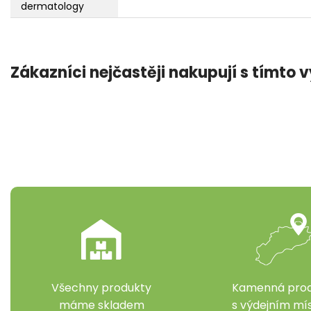
dermatology
Zákazníci nejčastěji nakupují s tímto
Všechny produkty
Kamenná prod
máme skladem
s výdejním m