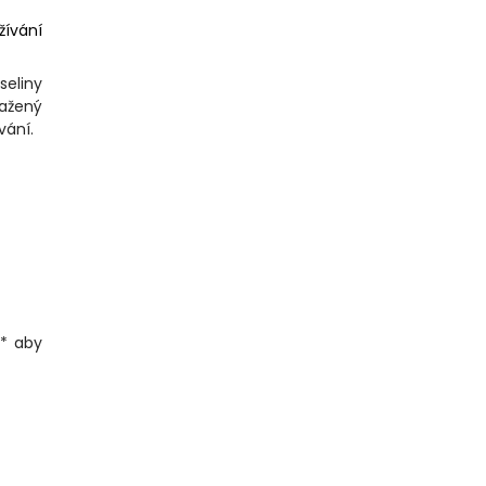
žívání
seliny
sažený
vání.
,* aby