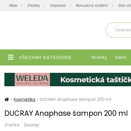
Akce
Značky
Doprava
Bonusový systém
Stav o
Aktuálně
VŠECHNY KATEGORIE
Novinky
Salón
>
Kosmetika
>
DUCRAY Anaphase šampon 200 ml
DUCRAY Anaphase šampon 200 ml
Ducray
Značka: