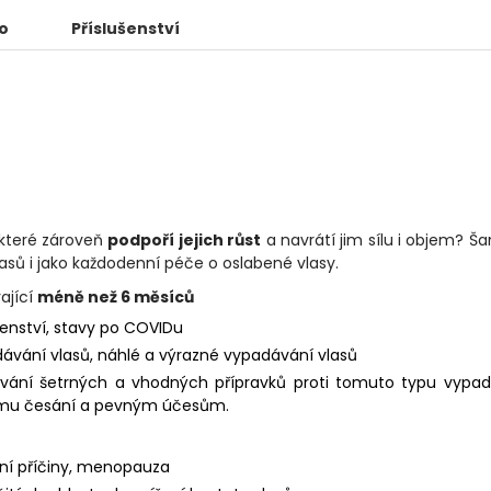
o
Příslušenství
které zároveň
podpoří jejich růst
a navrátí jim sílu i objem? 
asů i jako každodenní péče o oslabené vlasy.
vající
méně než 6 měsíců
tenství, stavy po COVIDu
dávání vlasů, náhlé a výrazné vypadávání vlasů
ívání šetrných a vhodných přípravků proti tomuto typu vypa
tému česání a pevným účesům.
í příčiny, menopauza