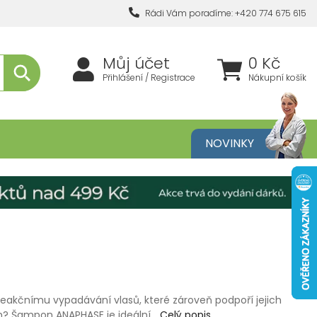
Rádi Vám poradíme: +420 774 675 615
Můj účet
0 Kč
Přihlášení / Registrace
Nákupní košík
metika
NOVINKY
 reakčnímu vypadávání vlasů, které zároveň podpoří jejich
bjem? Šampon ANAPHASE je ideální…
Celý popis