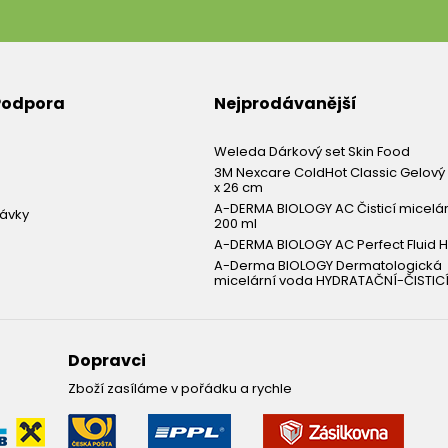
 Podpora
Nejprodávanější
Weleda Dárkový set Skin Food
3M Nexcare ColdHot Classic Gelový 
x 26 cm
A-DERMA BIOLOGY AC Čisticí micelá
návky
200 ml
A-DERMA BIOLOGY AC Perfect Fluid H
A-Derma BIOLOGY Dermatologická
micelární voda HYDRATAČNÍ-ČISTICÍ
Dopravci
Zboží zasíláme v pořádku a rychle