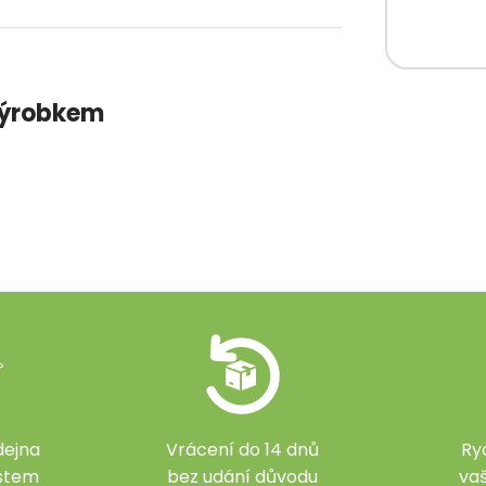
 výrobkem
ejna
Vrácení do 14 dnů
Ry
ístem
bez udání důvodu
va