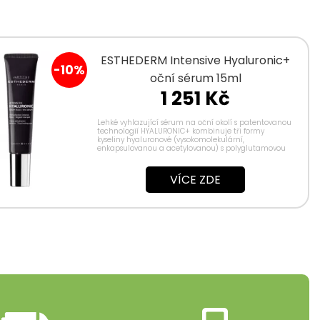
ESTHEDERM Intensive Hyaluronic+
-10%
oční sérum 15ml
1 251 Kč
Lehké vyhlazující sérum na oční okolí s patentovanou
technologií HYALURONIC+ kombinuje tři formy
kyseliny hyaluronové (vysokomolekulární,
enkapsulovanou a acetylovanou) s polyglutamovou
kyselinou, kofeinem a peptidem proti...
VÍCE ZDE