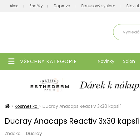
Akce
Značky
Doprava
Bonusový systém
Stav o
Aktuálně
VŠECHNY KATEGORIE
Novinky
Salón
>
Kosmetika
>
Ducray Anacaps Reactiv 3x30 kapslí
Ducray Anacaps Reactiv 3x30 kapslí
Ducray
Značka: