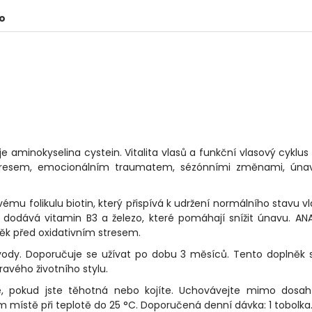
o
je aminokyselina cystein. Vitalita vlasů a funkční vlasový cyklu
 stresem, emocionálním traumatem, sézónními změnami, úna
mu folikulu biotin, který přispívá k udržení normálního stavu vl
le dodává vitamin B3 a železo, které pomáhají snížit únavu. A
něk před oxidativním stresem.
 vody. Doporučuje se užívat po dobu 3 měsíců. Tento doplněk 
avého životního stylu.
, pokud jste těhotná nebo kojíte. Uchovávejte mimo dosah 
místě při teplotě do 25 °C. Doporučená denní dávka: 1 tobolka