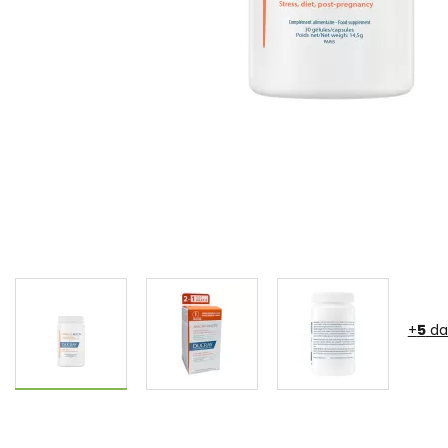
+
5
da