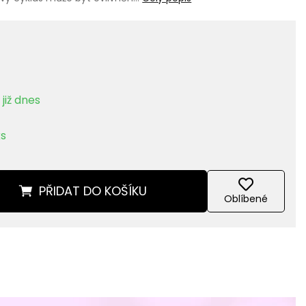
H
již dnes
ks
PŘIDAT
DO KOŠÍKU
Oblíbené