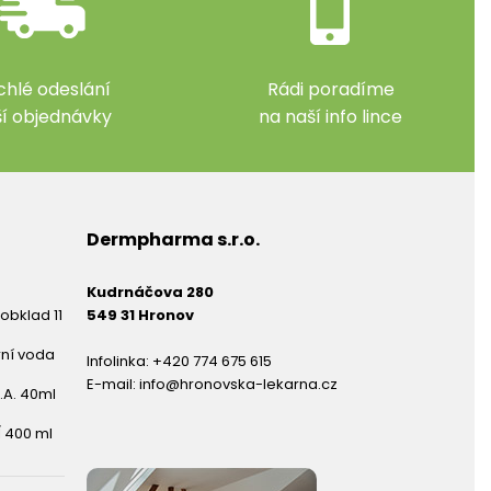
chlé odeslání
Rádi poradíme
ší objednávky
na naší info lince
Dermpharma s.r.o.
Kudrnáčova 280
obklad 11
549 31 Hronov
rní voda
Infolinka:
+420 774 675 615
E-mail:
info@hronovska-lekarna.cz
.A. 40ml
 400 ml