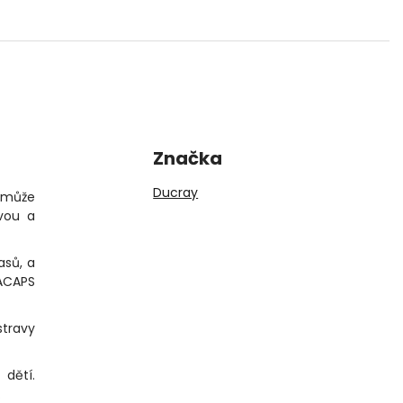
Značka
Ducray
s může
vou a
asů, a
NACAPS
stravy
dětí.
.