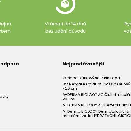
ejna
Vrácení do 14 dnů
Ry
ístem
bez udání důvodu
va
 Podpora
Nejprodávanější
Weleda Dárkový set Skin Food
3M Nexcare ColdHot Classic Gelový 
x 26 cm
A-DERMA BIOLOGY AC Čisticí micelá
návky
200 ml
A-DERMA BIOLOGY AC Perfect Fluid H
A-Derma BIOLOGY Dermatologická
micelární voda HYDRATAČNÍ-ČISTICÍ