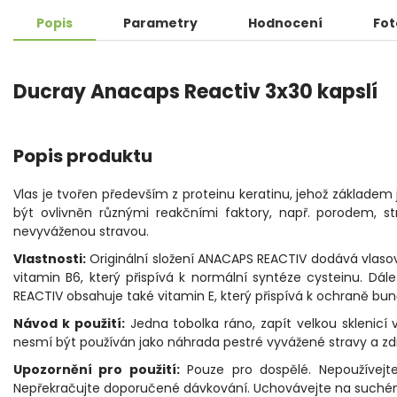
Popis
Parametry
Hodnocení
Fot
Ducray Anacaps Reactiv 3x30 kapslí
Popis produktu
Vlas je tvořen především z proteinu keratinu, jehož základem 
být ovlivněn různými reakčními faktory, např. porodem,
nevyváženou stravou.
Vlastnosti:
Originální složení ANACAPS REACTIV dodává vlasové
vitamin B6, který přispívá k normální syntéze cysteinu. Dá
REACTIV obsahuje také vitamin E, který přispívá k ochraně bu
Návod k použití:
Jedna tobolka ráno, zapít velkou sklenicí
nesmí být používán jako náhrada pestré vyvážené stravy a zdr
Upozornění pro použití:
Pouze pro dospělé. Nepoužívejte
Nepřekračujte doporučené dávkování. Uchovávejte na suchém 