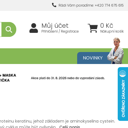
Rádi Vám poradíme: +420 774 675 615
Můj účet
0 Kč
Přihlášení / Registrace
Nákupní košík
metika
NOVINKY
roteinu keratinu, jehož základem je aminokyselina cystein.
sový cyklus může být ovlivněn…
Celý popis