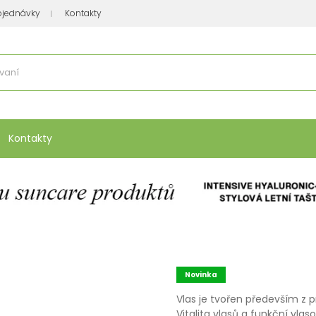
bjednávky
Kontakty
se nakupuje
:
Vitamíny, minerály
Přípravky na atopický ekzém
Bio kos
Kontakty
Novinka
Vlas je tvořen především z p
Vitalita vlasů a funkční vla