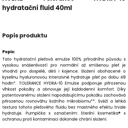
hydratační fluid 40ml
Popis produktu
Popis:
Tato hydratační pleťová emulze 100% přírodního původu s
vysokou snášenlivostí pro normální až smíšenou pleť je
vhodná pro dospělé, děti i kojence. Složení obohacené o
kyselinu hyaluronovou intenzivně hydratuje pleť po dobu 48
hodin*. TOLERANCE HYDRA-10 Emulze podporuje přirozenou
vlhkost pokožky a obnovuje její každodenní komfort. Díky
patentovanému složení napodobujícímu pokožku zachovává
přirozenou rovnováhu kožního mikrobiomu**. Svěží a lehká
textura tohoto pleťového fluidu bez mastného efektu trvale
hydratuje. Pumpička s označením: Sterilní kosmetika® s
ochranou proti kontaminaci dokonale chrání složení.